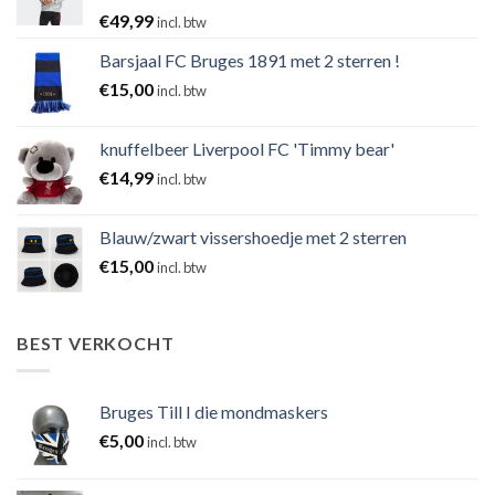
€
49,99
incl. btw
Barsjaal FC Bruges 1891 met 2 sterren !
€
15,00
incl. btw
knuffelbeer Liverpool FC 'Timmy bear'
€
14,99
incl. btw
Blauw/zwart vissershoedje met 2 sterren
€
15,00
incl. btw
BEST VERKOCHT
Bruges Till I die mondmaskers
€
5,00
incl. btw