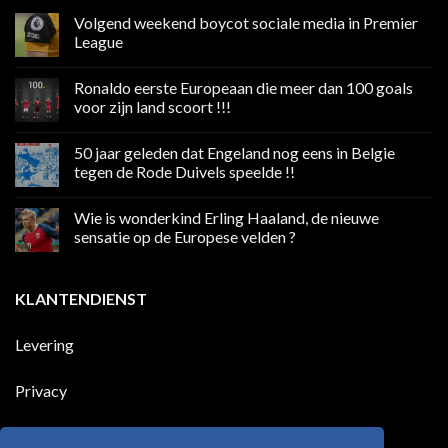
Volgend weekend boycot sociale media in Premier
League
Geen
reacties
Ronaldo eerste Europeaan die meer dan 100 goals
op
Volgend
voor zijn land scoort !!!
weekend
boycot
Geen
sociale
reacties
50 jaar geleden dat Engeland nog eens in Belgie
media
op
in
Ronaldo
tegen de Rode Duivels speelde !!
Premier
eerste
League
Europeaan
Geen
die
reacties
Wie is wonderkind Erling Haaland, de nieuwe
meer
op
dan
50
sensatie op de Europese velden ?
100
jaar
goals
geleden
Geen
voor
dat
reacties
zijn
Engeland
op
KLANTENDIENST
land
nog
Wie
scoort
eens
is
!!!
in
wonderkind
Belgie
Erling
Levering
tegen
Haaland,
de
de
Rode
nieuwe
Duivels
sensatie
Privacy
speelde
op
!!
de
Europese
Disclaimer
velden