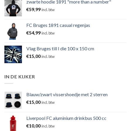
zwarte hoodie 1891 "more than a number"
€
59,99
incl. btw
FC Bruges 1891 casual regenjas
€
54,99
incl. btw
Vlag Bruges till I die 100 x 150 cm
€
15,00
incl. btw
IN DE KIJKER
Blauw/zwart vissershoedje met 2 sterren
€
15,00
incl. btw
Liverpool FC aluminium drinkbus 500 cc
€
10,00
incl. btw