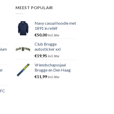
MEEST POPULAIR
Navy casual hoodie met
2
1891 in reliëf
€
50,00
incl. btw
Club Brugge
nium
autosticker xxl
€
19,95
incl. btw
Vriendschapssjaal
al
Brugge en Den Haag
€
11,99
incl. btw
 FC