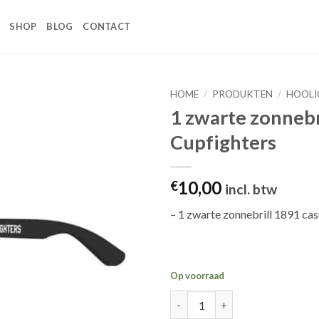
SHOP
BLOG
CONTACT
HOME
/
PRODUKTEN
/
HOOLI
1 zwarte zonnebr
Toevoegen
Cupfighters
aan
wenslijst
10,00
€
incl. btw
– 1 zwarte zonnebrill 1891 cas
Op voorraad
1 zwarte zonnebril 1891 Cupfig