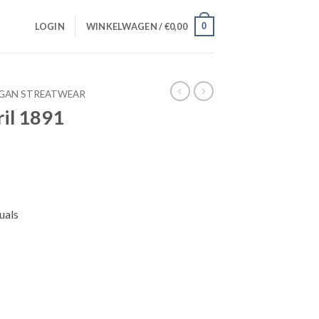
0
LOGIN
WINKELWAGEN /
€
0,00
GAN STREATWEAR
il 1891
uals
hters aantal