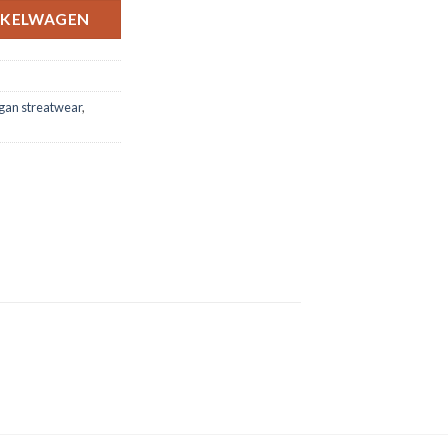
NKELWAGEN
gan streatwear
,