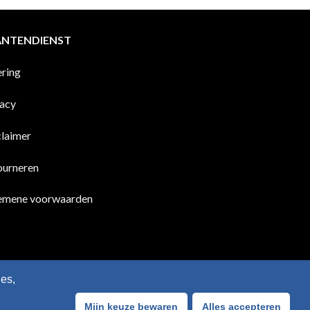
ANTENDIENST
ering
vacy
claimer
ourneren
emene voorwaarden
es,
Mijn keuze bewaren
Alles accepteren