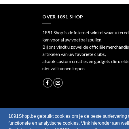
OVER 1891 SHOP
1891 Shop is de internet winkel waar u terec
kan voor al uw voetbal spullen.
Bij ons vindt u zowel de officiële merchandi
artikelen van uw favoriete clubs,
alsook custom creaties en gadgets die u eld
niet zal kunnen kopen.
1891Shop.be gebruikt cookies om je de beste surfervaring 
functionele en analytische cookies. Vink hieronder aan we