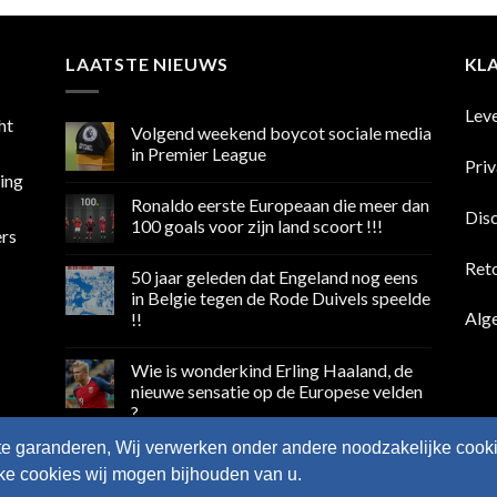
LAATSTE NIEUWS
KL
Lev
ht
Volgend weekend boycot sociale media
in Premier League
Pri
sing
Geen
reacties
Ronaldo eerste Europeaan die meer dan
op
Dis
Volgend
100 goals voor zijn land scoort !!!
ers
weekend
boycot
Geen
sociale
reacties
Ret
50 jaar geleden dat Engeland nog eens
media
op
in
Ronaldo
in Belgie tegen de Rode Duivels speelde
Premier
eerste
Alg
!!
League
Europeaan
die
Geen
meer
reacties
dan
Wie is wonderkind Erling Haaland, de
op
100
50
nieuwe sensatie op de Europese velden
goals
jaar
voor
?
geleden
zijn
dat
land
Geen
Engeland
te garanderen, Wij verwerken onder andere noodzakelijke cooki
scoort
reacties
nog
op
!!!
eens
lke cookies wij mogen bijhouden van u.
Wie
in
is