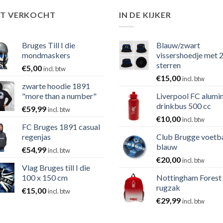
ST VERKOCHT
IN DE KIJKER
Bruges Till I die
Blauw/zwart
mondmaskers
vissershoedje met 
sterren
€
5,00
incl. btw
€
15,00
incl. btw
zwarte hoodie 1891
"more than a number"
Liverpool FC alumi
drinkbus 500 cc
€
59,99
incl. btw
€
10,00
incl. btw
FC Bruges 1891 casual
regenjas
Club Brugge voetb
blauw
€
54,99
incl. btw
€
20,00
incl. btw
Vlag Bruges till I die
100 x 150 cm
Nottingham Forest
rugzak
€
15,00
incl. btw
€
29,99
incl. btw