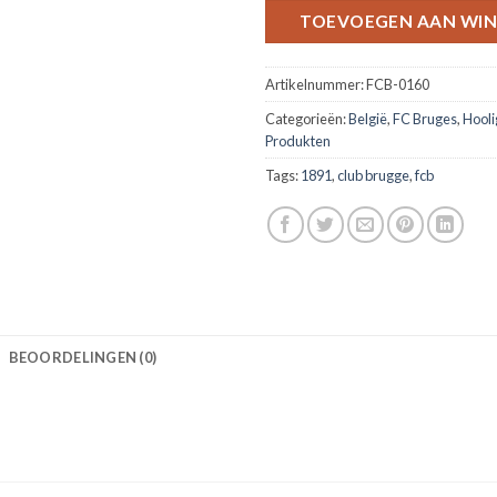
TOEVOEGEN AAN WI
Artikelnummer:
FCB-0160
Categorieën:
België
,
FC Bruges
,
Hooli
Produkten
Tags:
1891
,
club brugge
,
fcb
BEOORDELINGEN (0)