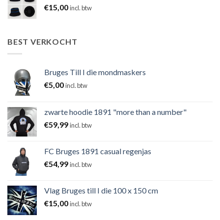
€
15,00
incl. btw
BEST VERKOCHT
Bruges Till I die mondmaskers
€
5,00
incl. btw
zwarte hoodie 1891 "more than a number"
€
59,99
incl. btw
FC Bruges 1891 casual regenjas
€
54,99
incl. btw
Vlag Bruges till I die 100 x 150 cm
€
15,00
incl. btw