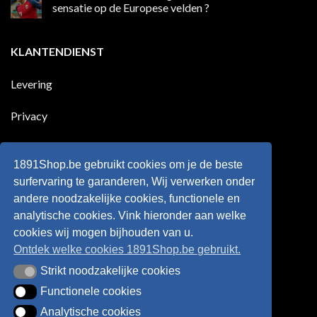
dan
50
sensatie op de Europese velden ?
100
jaar
goals
geleden
Geen
voor
dat
reacties
zijn
Engeland
op
KLANTENDIENST
land
nog
Wie
scoort
eens
is
!!!
in
wonderkind
Belgie
Erling
Levering
tegen
Haaland,
de
de
Rode
nieuwe
Duivels
sensatie
Privacy
speelde
op
!!
de
Europese
Disclaimer
velden
?
1891Shop.be gebruikt cookies om je de beste
Retourneren
surfervaring te garanderen, Wij verwerken onder
andere noodzakelijke cookies, functionele en
Algemene voorwaarden
analytische cookies. Vink hieronder aan welke
cookies wij mogen bijhouden van u.
Ontdek welke cookies 1891Shop.be gebruikt.
Strikt noodzakelijke cookies
Strikt noodzakelijke cookies
Functionele cookies
Functionele cookies
Analytische cookies
Analytische cookies