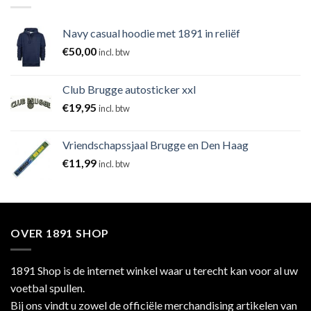
Navy casual hoodie met 1891 in reliëf
€
50,00
incl. btw
Club Brugge autosticker xxl
€
19,95
incl. btw
Vriendschapssjaal Brugge en Den Haag
€
11,99
incl. btw
OVER 1891 SHOP
1891 Shop is de internet winkel waar u terecht kan voor al uw
voetbal spullen.
Bij ons vindt u zowel de officiële merchandising artikelen van