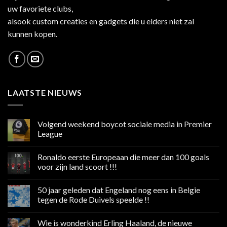
uw favoriete clubs,
alsook custom creaties en gadgets die u elders niet zal
kunnen kopen.
LAATSTE NIEUWS
Volgend weekend boycot sociale media in Premier
League
Geen
reacties
Ronaldo eerste Europeaan die meer dan 100 goals
op
Volgend
voor zijn land scoort !!!
weekend
boycot
Geen
sociale
reacties
50 jaar geleden dat Engeland nog eens in Belgie
media
op
in
Ronaldo
tegen de Rode Duivels speelde !!
Premier
eerste
League
Europeaan
Geen
die
reacties
Wie is wonderkind Erling Haaland, de nieuwe
meer
op