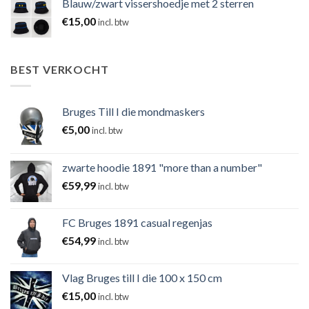
Blauw/zwart vissershoedje met 2 sterren
€
15,00
incl. btw
BEST VERKOCHT
Bruges Till I die mondmaskers
€
5,00
incl. btw
zwarte hoodie 1891 "more than a number"
€
59,99
incl. btw
FC Bruges 1891 casual regenjas
€
54,99
incl. btw
Vlag Bruges till I die 100 x 150 cm
€
15,00
incl. btw