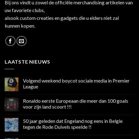
Bij ons vindt u zowel de officiële merchandising artikelen van
uw favoriete clubs,
alsook custom creaties en gadgets die u elders niet zal
kunnen kopen.
LAATSTE NIEUWS
Volgend weekend boycot sociale media in Premier
League
Geen
reacties
Ronaldo eerste Europeaan die meer dan 100 goals
op
Volgend
voor zijn land scoort !!!
weekend
boycot
Geen
sociale
reacties
50 jaar geleden dat Engeland nog eens in Belgie
media
op
in
Ronaldo
tegen de Rode Duivels speelde !!
Premier
eerste
League
Europeaan
Geen
die
reacties