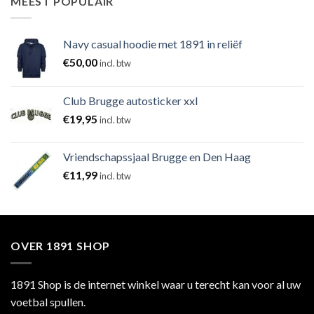
MEEST POPULAIR
Navy casual hoodie met 1891 in reliëf
€
50,00
incl. btw
Club Brugge autosticker xxl
€
19,95
incl. btw
Vriendschapssjaal Brugge en Den Haag
€
11,99
incl. btw
OVER 1891 SHOP
1891 Shop is de internet winkel waar u terecht kan voor al uw
voetbal spullen.