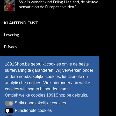
Wie is wonderkind Erling Haaland, de nieuwe
meer
op
dan
50
sensatie op de Europese velden ?
100
jaar
goals
geleden
Geen
voor
dat
reacties
zijn
Engeland
op
KLANTENDIENST
land
nog
Wie
scoort
eens
is
!!!
in
wonderkind
Belgie
Erling
Levering
tegen
Haaland,
de
de
Rode
nieuwe
Duivels
sensatie
Privacy
speelde
op
!!
de
Europese
Disclaimer
velden
?
1891Shop.be gebruikt cookies om je de beste
Retourneren
surfervaring te garanderen, Wij verwerken onder
andere noodzakelijke cookies, functionele en
Algemene voorwaarden
analytische cookies. Vink hieronder aan welke
cookies wij mogen bijhouden van u.
Ontdek welke cookies 1891Shop.be gebruikt.
Strikt noodzakelijke cookies
Strikt noodzakelijke cookies
Functionele cookies
Functionele cookies