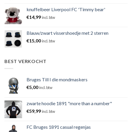
knuffelbeer Liverpool FC 'Timmy bear'
€
14,99
incl. btw
Blauw/zwart vissershoedje met 2 sterren
€
15,00
incl. btw
BEST VERKOCHT
Bruges Till I die mondmaskers
€
5,00
incl. btw
zwarte hoodie 1891 "more than a number"
€
59,99
incl. btw
FC Bruges 1891 casual regenjas