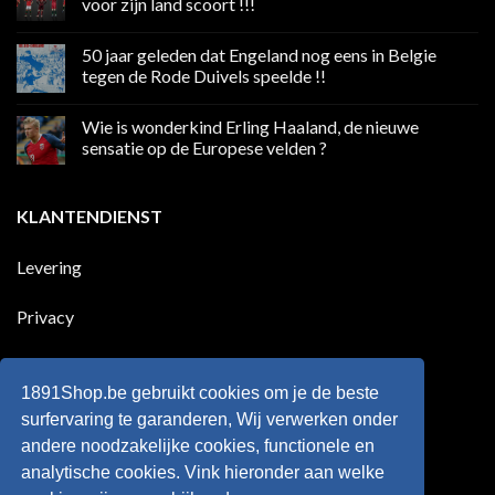
voor zijn land scoort !!!
weekend
boycot
Geen
sociale
reacties
50 jaar geleden dat Engeland nog eens in Belgie
media
op
in
Ronaldo
tegen de Rode Duivels speelde !!
Premier
eerste
League
Europeaan
Geen
die
reacties
Wie is wonderkind Erling Haaland, de nieuwe
meer
op
dan
50
sensatie op de Europese velden ?
100
jaar
goals
geleden
Geen
voor
dat
reacties
zijn
Engeland
op
KLANTENDIENST
land
nog
Wie
scoort
eens
is
!!!
in
wonderkind
Belgie
Erling
Levering
tegen
Haaland,
de
de
Rode
nieuwe
Duivels
sensatie
Privacy
speelde
op
!!
de
Europese
Disclaimer
velden
?
1891Shop.be gebruikt cookies om je de beste
Retourneren
surfervaring te garanderen, Wij verwerken onder
andere noodzakelijke cookies, functionele en
Algemene voorwaarden
analytische cookies. Vink hieronder aan welke