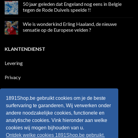
reacties
50 jaar geleden dat Engeland nog eens in Belgie
media
op
in
Ronaldo
tegen de Rode Duivels speelde !!
Premier
eerste
League
Europeaan
Geen
die
reacties
Wie is wonderkind Erling Haaland, de nieuwe
meer
op
dan
50
sensatie op de Europese velden ?
100
jaar
goals
geleden
Geen
voor
dat
reacties
zijn
Engeland
op
KLANTENDIENST
land
nog
Wie
scoort
eens
is
!!!
in
wonderkind
Belgie
Erling
Levering
tegen
Haaland,
de
de
Rode
nieuwe
Duivels
sensatie
Privacy
speelde
op
!!
de
Europese
Disclaimer
velden
?
1891Shop.be gebruikt cookies om je de beste
Retourneren
surfervaring te garanderen, Wij verwerken onder
andere noodzakelijke cookies, functionele en
Algemene voorwaarden
analytische cookies. Vink hieronder aan welke
cookies wij mogen bijhouden van u.
Ontdek welke cookies 1891Shop.be gebruikt.