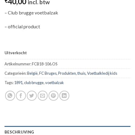
40,00
€
incl. btw
– Club brugge voetbalzak
– official product
Uitverkocht
Artikelnummer:
FCB18-106.OS
Categorieën:
België
,
FC Bruges
,
Produkten
,
thuis
,
Voetbalkledij kids
Tags:
1891
,
club brugge
,
voetbalzak
BESCHRIJVING