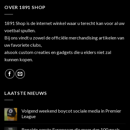
OVER 1891 SHOP
1891 Shop is de internet winkel waar u terecht kan voor al uw
voetbal spullen.
Bij ons vindt u zowel de officiële merchandising artikelen van
uw favoriete clubs,
alsook custom creaties en gadgets die u elders niet zal
kunnen kopen.
LAATSTE NIEUWS
Volgend weekend boycot sociale media in Premier
League
Geen
reacties
Ronaldo eerste Europeaan die meer dan 100 goals
op