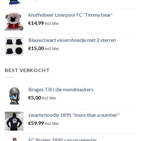
knuffelbeer Liverpool FC 'Timmy bear'
€
14,99
incl. btw
Blauw/zwart vissershoedje met 2 sterren
€
15,00
incl. btw
BEST VERKOCHT
Bruges Till I die mondmaskers
€
5,00
incl. btw
zwarte hoodie 1891 "more than a number"
€
59,99
incl. btw
FC Bruges 1891 casual regenjas