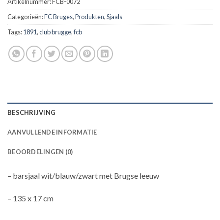
Artikelnummer:
FCB-0072
Categorieën:
FC Bruges
,
Produkten
,
Sjaals
Tags:
1891
,
club brugge
,
fcb
BESCHRIJVING
AANVULLENDE INFORMATIE
BEOORDELINGEN (0)
– barsjaal wit/blauw/zwart met Brugse leeuw
– 135 x 17 cm