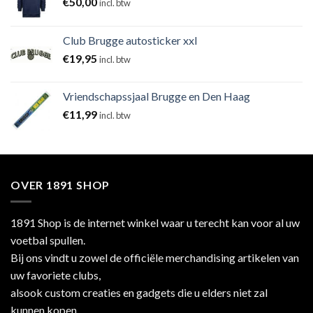
€
50,00
incl. btw
Club Brugge autosticker xxl
€
19,95
incl. btw
Vriendschapssjaal Brugge en Den Haag
€
11,99
incl. btw
OVER 1891 SHOP
1891 Shop is de internet winkel waar u terecht kan voor al uw
voetbal spullen.
Bij ons vindt u zowel de officiële merchandising artikelen van
uw favoriete clubs,
alsook custom creaties en gadgets die u elders niet zal
kunnen kopen.