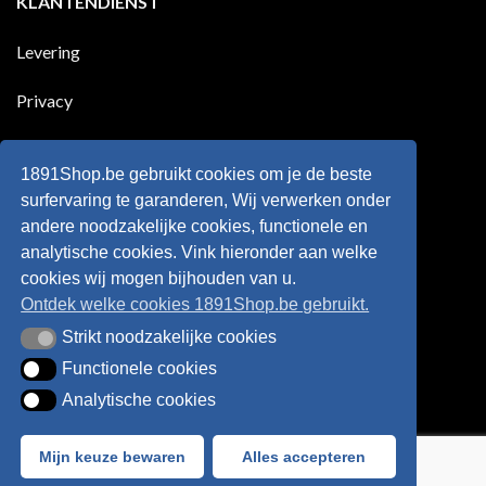
KLANTENDIENST
scoort
eens
is
!!!
in
wonderkind
Belgie
Erling
Levering
tegen
Haaland,
de
de
Rode
nieuwe
Duivels
sensatie
Privacy
speelde
op
!!
de
Europese
Disclaimer
velden
?
1891Shop.be gebruikt cookies om je de beste
Retourneren
surfervaring te garanderen, Wij verwerken onder
andere noodzakelijke cookies, functionele en
Algemene voorwaarden
analytische cookies. Vink hieronder aan welke
cookies wij mogen bijhouden van u.
Ontdek welke cookies 1891Shop.be gebruikt.
Strikt noodzakelijke cookies
Strikt noodzakelijke cookies
Functionele cookies
Functionele cookies
Analytische cookies
Analytische cookies
Bancontact
Visa
IDeal
Sofort
Mijn keuze bewaren
Alles accepteren