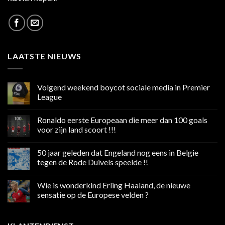
LAATSTE NIEUWS
Volgend weekend boycot sociale media in Premier
League
Geen
reacties
Ronaldo eerste Europeaan die meer dan 100 goals
op
Volgend
voor zijn land scoort !!!
weekend
boycot
Geen
sociale
reacties
50 jaar geleden dat Engeland nog eens in Belgie
media
op
in
Ronaldo
tegen de Rode Duivels speelde !!
Premier
eerste
League
Europeaan
Geen
die
reacties
Wie is wonderkind Erling Haaland, de nieuwe
meer
op
dan
50
sensatie op de Europese velden ?
100
jaar
goals
geleden
Geen
voor
dat
reacties
zijn
Engeland
op
land
nog
Wie