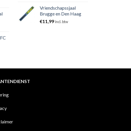
Vriendschapssjaal
al
Brugge en Den Haag
€
11,99
incl. btw
 FC
ANTENDIENST
ering
vacy
claimer