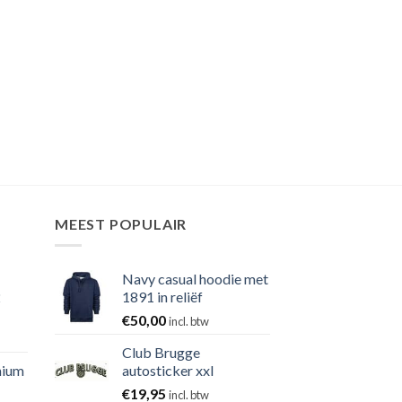
MEEST POPULAIR
Navy casual hoodie met
2
1891 in reliëf
€
50,00
incl. btw
Club Brugge
nium
autosticker xxl
€
19,95
incl. btw