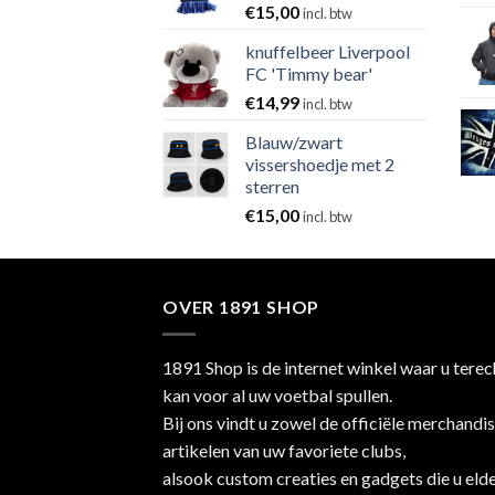
€
15,00
incl. btw
knuffelbeer Liverpool
FC 'Timmy bear'
€
14,99
incl. btw
Blauw/zwart
vissershoedje met 2
sterren
€
15,00
incl. btw
OVER 1891 SHOP
1891 Shop is de internet winkel waar u terec
kan voor al uw voetbal spullen.
Bij ons vindt u zowel de officiële merchandi
artikelen van uw favoriete clubs,
alsook custom creaties en gadgets die u eld