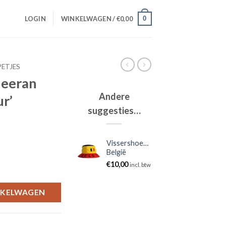
0
LOGIN
WINKELWAGEN /
€
0,00
PETJES
heeran
Andere
ur’
suggesties…
Vissershoedje
België
€
10,00
incl. btw
NKELWAGEN