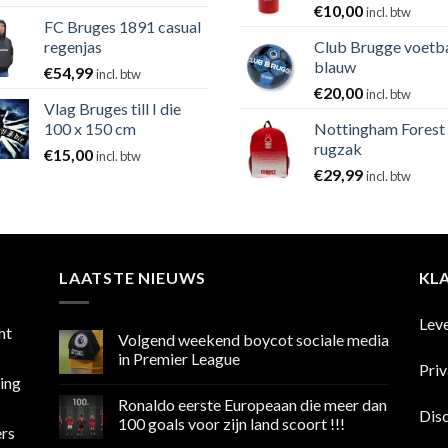
€
10,00
incl. btw
FC Bruges 1891 casual
regenjas
Club Brugge voetb
blauw
€
54,99
incl. btw
€
20,00
incl. btw
Vlag Bruges till I die
100 x 150 cm
Nottingham Forest
rugzak
€
15,00
incl. btw
€
29,99
incl. btw
LAATSTE NIEUWS
KL
Lev
ht
Volgend weekend boycot sociale media
in Premier League
Pri
sing
Geen
reacties
Ronaldo eerste Europeaan die meer dan
op
Dis
Volgend
100 goals voor zijn land scoort !!!
ers
weekend
boycot
Geen