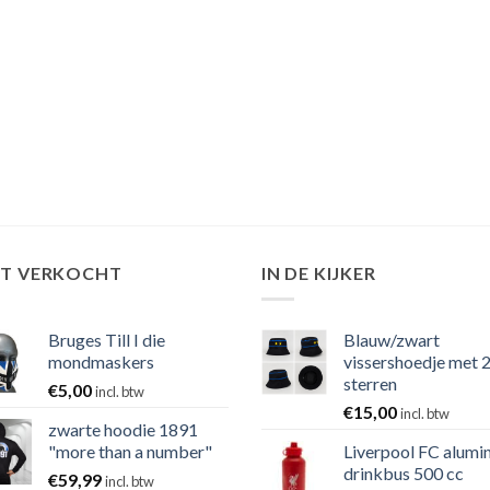
ST VERKOCHT
IN DE KIJKER
Bruges Till I die
Blauw/zwart
mondmaskers
vissershoedje met 
sterren
€
5,00
incl. btw
€
15,00
incl. btw
zwarte hoodie 1891
"more than a number"
Liverpool FC alumi
drinkbus 500 cc
€
59,99
incl. btw