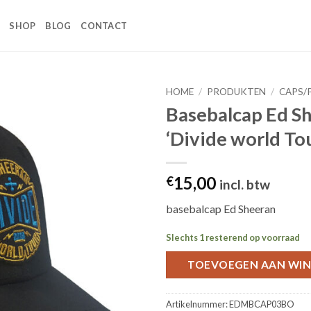
SHOP
BLOG
CONTACT
HOME
/
PRODUKTEN
/
CAPS/
Basebalcap Ed S
Toevoegen
‘Divide world To
aan
wenslijst
15,00
€
incl. btw
basebalcap Ed Sheeran
Slechts 1 resterend op voorraad
TOEVOEGEN AAN WI
Artikelnummer:
EDMBCAP03BO