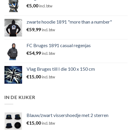
€
5,00
incl. btw
zwarte hoodie 1891 "more than a number"
€
59,99
incl. btw
FC Bruges 1891 casual regenjas
€
54,99
incl. btw
Vlag Bruges till I die 100 x 150 cm
€
15,00
incl. btw
IN DE KIJKER
Blauw/zwart vissershoedje met 2 sterren
€
15,00
incl. btw