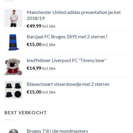
Manchester United adidas presentation jacket
2018/19
€
49,99
incl. btw
Barsjaal FC Bruges 1891 met 2 sterren !
€
15,00
incl. btw
knuffelbeer Liverpool FC 'Timmy bear'
€
14,99
incl. btw
Blauw/zwart vissershoedje met 2 sterren
€
15,00
incl. btw
BEST VERKOCHT
Bruges Till I die mondmaskers