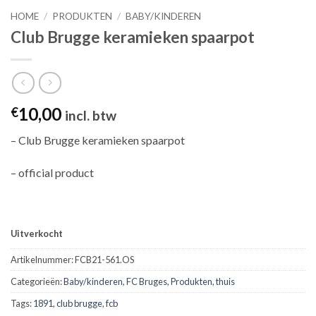
HOME
/
PRODUKTEN
/
BABY/KINDEREN
Club Brugge keramieken spaarpot
10,00
€
incl. btw
– Club Brugge keramieken spaarpot
– official product
Uitverkocht
Artikelnummer:
FCB21-561.OS
Categorieën:
Baby/kinderen
,
FC Bruges
,
Produkten
,
thuis
Tags:
1891
,
club brugge
,
fcb