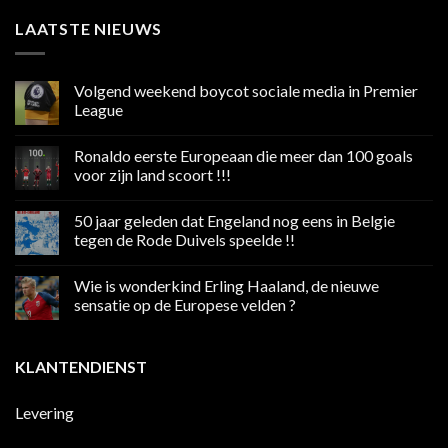
LAATSTE NIEUWS
Volgend weekend boycot sociale media in Premier
League
Geen
reacties
Ronaldo eerste Europeaan die meer dan 100 goals
op
Volgend
voor zijn land scoort !!!
weekend
boycot
Geen
sociale
reacties
50 jaar geleden dat Engeland nog eens in Belgie
media
op
in
Ronaldo
tegen de Rode Duivels speelde !!
Premier
eerste
League
Europeaan
Geen
die
reacties
Wie is wonderkind Erling Haaland, de nieuwe
meer
op
dan
50
sensatie op de Europese velden ?
100
jaar
goals
geleden
Geen
voor
dat
reacties
zijn
Engeland
op
KLANTENDIENST
land
nog
Wie
scoort
eens
is
!!!
in
wonderkind
Belgie
Erling
Levering
tegen
Haaland,
de
de
Rode
nieuwe