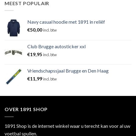
MEEST POPULAIR
Navy casual hoodie met 1891 in reliëf
€
50,00
incl. btw
Club Brugge autosticker xxl
€
19,95
incl. btw
Vriendschapssjaal Brugge en Den Haag
€
11,99
incl. btw
OVER 1891 SHOP
1891 Shop is de internet winkel waar u terecht kan voor al uw
voetbal spullen.