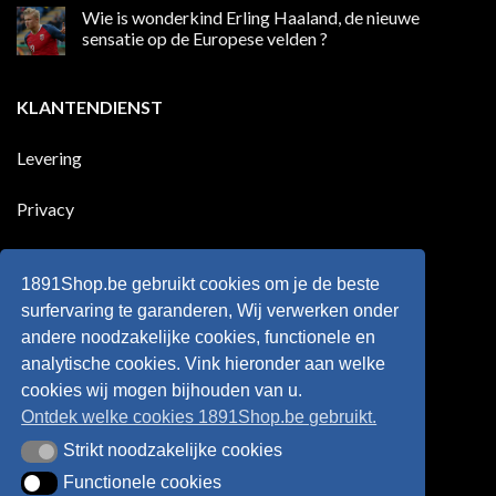
die
reacties
Wie is wonderkind Erling Haaland, de nieuwe
meer
op
dan
50
sensatie op de Europese velden ?
100
jaar
goals
geleden
Geen
voor
dat
reacties
zijn
Engeland
op
KLANTENDIENST
land
nog
Wie
scoort
eens
is
!!!
in
wonderkind
Belgie
Erling
Levering
tegen
Haaland,
de
de
Rode
nieuwe
Duivels
sensatie
Privacy
speelde
op
!!
de
Europese
Disclaimer
velden
?
1891Shop.be gebruikt cookies om je de beste
Retourneren
surfervaring te garanderen, Wij verwerken onder
andere noodzakelijke cookies, functionele en
Algemene voorwaarden
analytische cookies. Vink hieronder aan welke
cookies wij mogen bijhouden van u.
Ontdek welke cookies 1891Shop.be gebruikt.
Strikt noodzakelijke cookies
Strikt noodzakelijke cookies
Functionele cookies
Functionele cookies