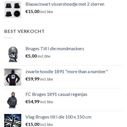
Blauw/zwart vissershoedje met 2 sterren
€
15,00
incl. btw
BEST VERKOCHT
Bruges Till I die mondmaskers
€
5,00
incl. btw
zwarte hoodie 1891 "more than a number"
€
59,99
incl. btw
FC Bruges 1891 casual regenjas
€
54,99
incl. btw
Vlag Bruges till I die 100 x 150 cm
€
15,00
incl. btw