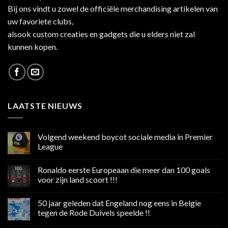
Bij ons vindt u zowel de officiële merchandising artikelen van
uw favoriete clubs,
alsook custom creaties en gadgets die u elders niet zal
kunnen kopen.
LAATSTE NIEUWS
Volgend weekend boycot sociale media in Premier
League
Geen
reacties
Ronaldo eerste Europeaan die meer dan 100 goals
op
Volgend
voor zijn land scoort !!!
weekend
boycot
Geen
sociale
reacties
50 jaar geleden dat Engeland nog eens in Belgie
media
op
in
Ronaldo
tegen de Rode Duivels speelde !!
Premier
eerste
League
Europeaan
Geen