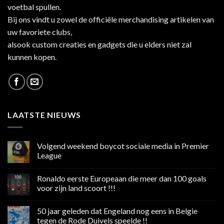
voetbal spullen.
Bij ons vindt u zowel de officiële merchandising artikelen van
uw favoriete clubs,
alsook custom creaties en gadgets die u elders niet zal
kunnen kopen.
LAATSTE NIEUWS
Volgend weekend boycot sociale media in Premier
League
Geen
reacties
Ronaldo eerste Europeaan die meer dan 100 goals
op
Volgend
voor zijn land scoort !!!
weekend
boycot
Geen
sociale
reacties
50 jaar geleden dat Engeland nog eens in Belgie
media
op
in
Ronaldo
tegen de Rode Duivels speelde !!
Premier
eerste