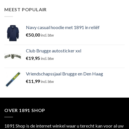
MEEST POPULAIR
Navy casual hoodie met 1891 in reliëf
€
50,00
incl. btw
Club Brugge autosticker xxl
€
19,95
incl. btw
Vriendschapssjaal Brugge en Den Haag
€
11,99
incl. btw
OVER 1891 SHOP
1891 Shop is de internet winkel waar u terecht kan voor al uw