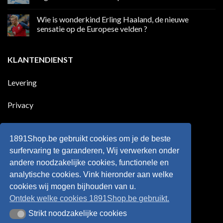
League
Europeaan
Geen
die
reacties
Wie is wonderkind Erling Haaland, de nieuwe
meer
op
dan
50
sensatie op de Europese velden ?
100
jaar
goals
geleden
Geen
voor
dat
reacties
zijn
Engeland
op
KLANTENDIENST
land
nog
Wie
scoort
eens
is
!!!
in
wonderkind
Belgie
Erling
Levering
tegen
Haaland,
de
de
Rode
nieuwe
Duivels
sensatie
Privacy
speelde
op
!!
de
Europese
Disclaimer
velden
?
1891Shop.be gebruikt cookies om je de beste
Retourneren
surfervaring te garanderen, Wij verwerken onder
andere noodzakelijke cookies, functionele en
Algemene voorwaarden
analytische cookies. Vink hieronder aan welke
cookies wij mogen bijhouden van u.
Ontdek welke cookies 1891Shop.be gebruikt.
Strikt noodzakelijke cookies
Strikt noodzakelijke cookies