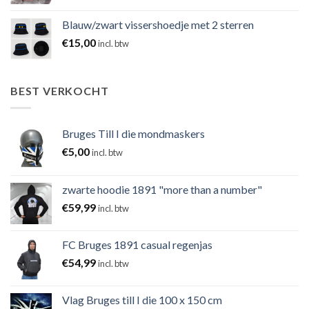
Blauw/zwart vissershoedje met 2 sterren
€
15,00
incl. btw
BEST VERKOCHT
Bruges Till I die mondmaskers
€
5,00
incl. btw
zwarte hoodie 1891 "more than a number"
€
59,99
incl. btw
FC Bruges 1891 casual regenjas
€
54,99
incl. btw
Vlag Bruges till I die 100 x 150 cm