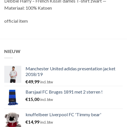
Debbie Harry – French Kissin’ dames T-shirt zwart —
Materiaal: 100% Katoen
official item
NIEUW
Manchester United adidas presentation jacket
2018/19
€
49,99
incl. btw
Barsjaal FC Bruges 1891 met 2 sterren !
€
15,00
incl. btw
knuffelbeer Liverpool FC 'Timmy bear'
€
14,99
incl. btw