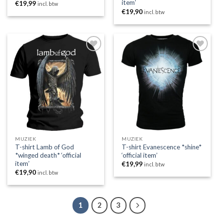
item’
€
19,99
incl. btw
€
19,90
incl. btw
Toevoegen
Toevoegen
aan
aan
wenslijst
wenslijst
MUZIEK
MUZIEK
T-shirt Lamb of God
T-shirt Evanescence *shine*
*winged death* ‘official
‘official item’
item’
€
19,99
incl. btw
€
19,90
incl. btw
1
2
3