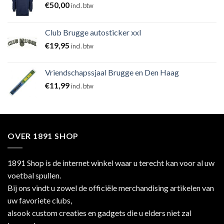
€
50,00
incl. btw
Club Brugge autosticker xxl
€
19,95
incl. btw
Vriendschapssjaal Brugge en Den Haag
€
11,99
incl. btw
OVER 1891 SHOP
1891 Shop is de internet winkel waar u terecht kan voor al uw
voetbal spullen.
Bij ons vindt u zowel de officiële merchandising artikelen van
uw favoriete clubs,
alsook custom creaties en gadgets die u elders niet zal