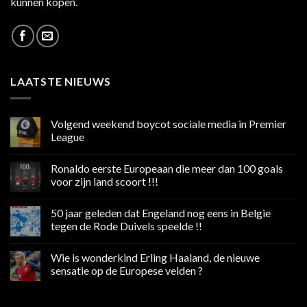
kunnen kopen.
LAATSTE NIEUWS
Volgend weekend boycot sociale media in Premier
League
Geen
reacties
Ronaldo eerste Europeaan die meer dan 100 goals
op
Volgend
voor zijn land scoort !!!
weekend
boycot
Geen
sociale
reacties
50 jaar geleden dat Engeland nog eens in Belgie
media
op
in
Ronaldo
tegen de Rode Duivels speelde !!
Premier
eerste
League
Europeaan
Geen
die
reacties
Wie is wonderkind Erling Haaland, de nieuwe
meer
op
dan
50
sensatie op de Europese velden ?
100
jaar
goals
geleden
Geen
voor
dat
reacties
zijn
Engeland
op