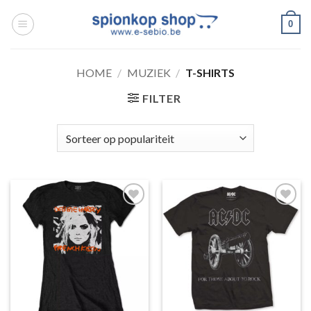
Ga
0
naar
inhoud
HOME
/
MUZIEK
/
T-SHIRTS
FILTER
Toevoegen
Toevoegen
aan
aan
wenslijst
wenslijst