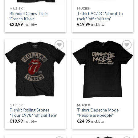
MUZIEK
MUZIEK
Blondie Dames Tshirt
T-shirt AC/DC *about to
‘French Kissin’
rock* ‘official item’
€
20,99
€
19,99
incl. btw
incl. btw
Toevoegen
Toevoegen
aan
aan
wenslijst
wenslijst
MUZIEK
MUZIEK
T-shirt Rolling Stones
T-shirt Depeche Mode
*Tour 1978* ‘official item’
*People are people*
€
19,99
€
24,99
incl. btw
incl. btw