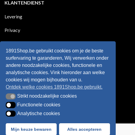
KLANTENDIENST
land
nog
Wie
scoort
eens
is
!!!
in
wonderkind
Belgie
Erling
Levering
tegen
Haaland,
de
de
Rode
nieuwe
Duivels
sensatie
Privacy
speelde
op
!!
de
Europese
Disclaimer
velden
?
1891Shop.be gebruikt cookies om je de beste
Retourneren
surfervaring te garanderen, Wij verwerken onder
andere noodzakelijke cookies, functionele en
Algemene voorwaarden
analytische cookies. Vink hieronder aan welke
cookies wij mogen bijhouden van u.
Ontdek welke cookies 1891Shop.be gebruikt.
Strikt noodzakelijke cookies
Strikt noodzakelijke cookies
Functionele cookies
Functionele cookies
Analytische cookies
Analytische cookies
Bancontact
Visa
IDeal
Sofort
Mijn keuze bewaren
Alles accepteren