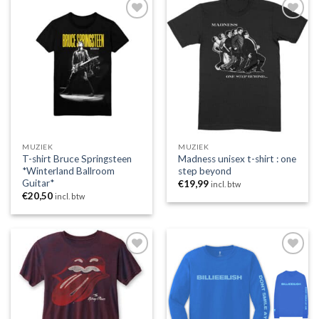
Toevoegen
Toevoegen
aan
aan
wenslijst
wenslijst
MUZIEK
MUZIEK
T-shirt Bruce Springsteen
Madness unisex t-shirt : one
*Winterland Ballroom
step beyond
Guitar*
€
19,99
incl. btw
€
20,50
incl. btw
Toevoegen
Toevoegen
aan
aan
wenslijst
wenslijst