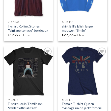
KLEDING
MUZIEK
T-shirt Rolling Stones
shirt Billie Eilish lange
*Vintage tongue* bordeaux
mouwen *Smile*
€
19,99
€
27,99
incl. btw
incl. btw
Toevoegen
Toevoegen
aan
aan
wenslijst
wenslijst
MUZIEK
MUZIEK
T-shirt Louis Tomlinson
Female T-shirt Queen
*walls* ‘official item’
*vintage union jack* ‘official