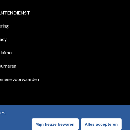
ANTENDIENST
ering
vacy
claimer
ourneren
emene voorwaarden
es,
Mijn keuze bewaren
Alles accepteren