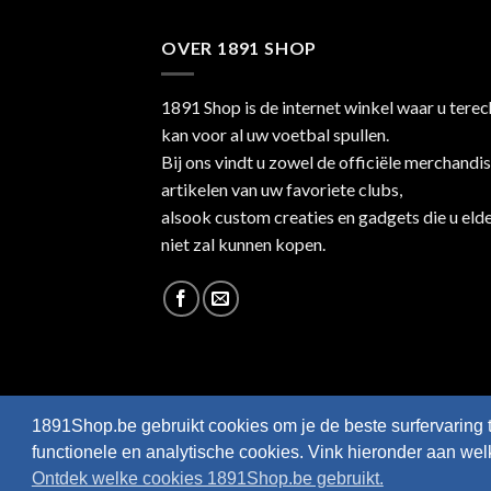
OVER 1891 SHOP
1891 Shop is de internet winkel waar u terec
kan voor al uw voetbal spullen.
Bij ons vindt u zowel de officiële merchandi
artikelen van uw favoriete clubs,
alsook custom creaties en gadgets die u eld
niet zal kunnen kopen.
1891Shop.be gebruikt cookies om je de beste surfervaring 
functionele en analytische cookies. Vink hieronder aan we
Ontdek welke cookies 1891Shop.be gebruikt.
Webshop created by
HappyWebsites
© 2026