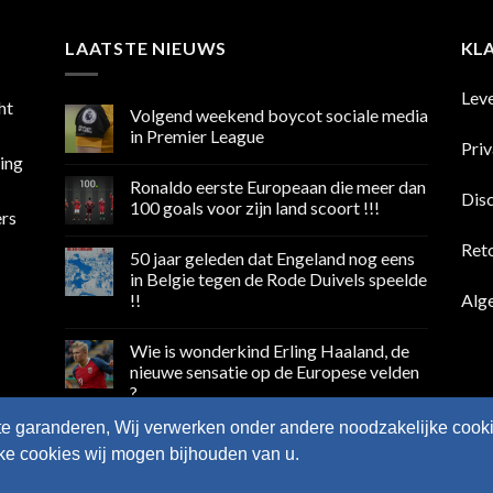
LAATSTE NIEUWS
KL
Lev
ht
Volgend weekend boycot sociale media
in Premier League
Pri
sing
Geen
reacties
Ronaldo eerste Europeaan die meer dan
op
Dis
Volgend
100 goals voor zijn land scoort !!!
ers
weekend
boycot
Geen
sociale
reacties
Ret
50 jaar geleden dat Engeland nog eens
media
op
in
Ronaldo
in Belgie tegen de Rode Duivels speelde
Premier
eerste
Alg
!!
League
Europeaan
die
Geen
meer
reacties
dan
Wie is wonderkind Erling Haaland, de
op
100
50
nieuwe sensatie op de Europese velden
goals
jaar
voor
?
geleden
zijn
dat
land
Geen
Engeland
te garanderen, Wij verwerken onder andere noodzakelijke cooki
scoort
reacties
nog
op
!!!
eens
lke cookies wij mogen bijhouden van u.
Wie
in
is
Belgie
wonderkind