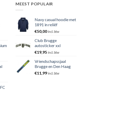
MEEST POPULAIR
Navy casual hoodie met
2
1891 in reliëf
€
50,00
incl. btw
Club Brugge
nium
autosticker xxl
€
19,95
incl. btw
Vriendschapssjaal
al
Brugge en Den Haag
€
11,99
incl. btw
 FC