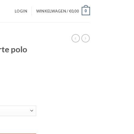
0
LOGIN
WINKELWAGEN /
€
0,00
rte polo
l