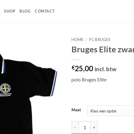
SHOP
BLOG
CONTACT
HOME
/
FC BRUGES
Bruges Elite zwa
Toevoegen
aan
wenslijst
25,00
€
incl. btw
polo Bruges Elite
Maat
Bruges Elite zwarte polo aanta