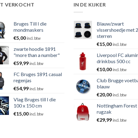
ST VERKOCHT
IN DE KIJKER
Bruges Till I die
Blauw/zwart
mondmaskers
vissershoedje met 
sterren
€
5,00
incl. btw
€
15,00
incl. btw
zwarte hoodie 1891
"more than a number"
Liverpool FC alumi
drinkbus 500 cc
€
59,99
incl. btw
€
10,00
incl. btw
FC Bruges 1891 casual
regenjas
Club Brugge voetb
blauw
€
54,99
incl. btw
€
20,00
incl. btw
Vlag Bruges till I die
100 x 150 cm
Nottingham Forest
rugzak
€
15,00
incl. btw
€
29,99
incl. btw