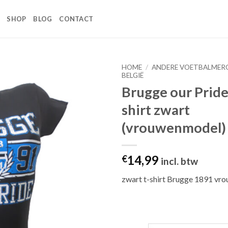
SHOP
BLOG
CONTACT
HOME
/
ANDERE VOETBALMER
BELGIË
Brugge our Pride
Toevoegen
aan
shirt zwart
wenslijst
(vrouwenmodel)
14,99
€
incl. btw
zwart t-shirt Brugge 1891 v