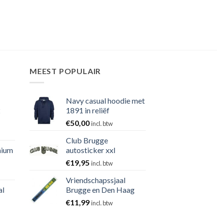
MEEST POPULAIR
Navy casual hoodie met
2
1891 in reliëf
€
50,00
incl. btw
Club Brugge
nium
autosticker xxl
€
19,95
incl. btw
Vriendschapssjaal
al
Brugge en Den Haag
€
11,99
incl. btw