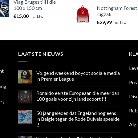
Vlag Bruges till I die
100 x 150 cm
Nottingham Forest
rugzak
€
15,00
incl. btw
€
29,99
incl. btw
LAATSTE NIEUWS
KL
Lev
ht
Volgend weekend boycot sociale media
in Premier League
Pri
sing
Geen
reacties
Ronaldo eerste Europeaan die meer dan
op
Dis
Volgend
100 goals voor zijn land scoort !!!
ers
weekend
boycot
Geen
sociale
reacties
Ret
50 jaar geleden dat Engeland nog eens
media
op
in
Ronaldo
in Belgie tegen de Rode Duivels speelde
Premier
eerste
Alg
!!
League
Europeaan
die
Geen
meer
reacties
dan