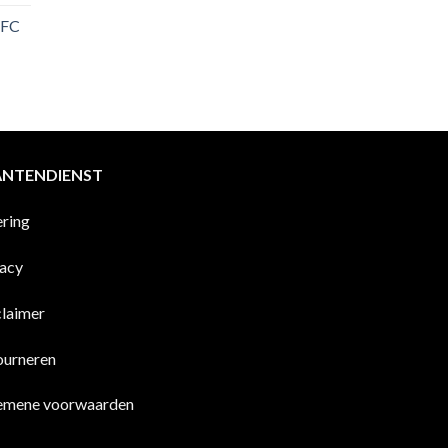
 FC
ANTENDIENST
ering
vacy
claimer
ourneren
emene voorwaarden