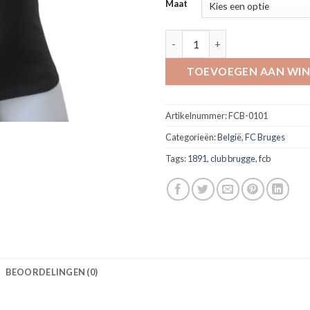
Maat
Brugge our Pride 1891 t-shirt
TOEVOEGEN AAN WI
Artikelnummer:
FCB-0101
Categorieën:
België
,
FC Bruges
Tags:
1891
,
club brugge
,
fcb
BEOORDELINGEN (0)