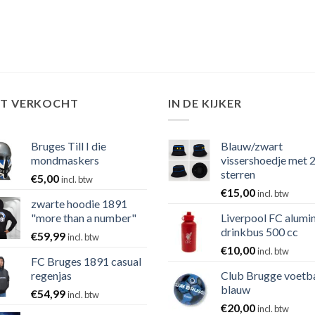
ST VERKOCHT
IN DE KIJKER
Bruges Till I die
Blauw/zwart
mondmaskers
vissershoedje met 
sterren
€
5,00
incl. btw
€
15,00
incl. btw
zwarte hoodie 1891
"more than a number"
Liverpool FC alumi
drinkbus 500 cc
€
59,99
incl. btw
€
10,00
incl. btw
FC Bruges 1891 casual
regenjas
Club Brugge voetb
blauw
€
54,99
incl. btw
€
20,00
incl. btw