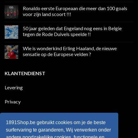
Geen
reacties
Ronaldo eerste Europeaan die meer dan 100 goals
op
Volgend
voor zijn land scoort !!!
weekend
boycot
Geen
sociale
reacties
50 jaar geleden dat Engeland nog eens in Belgie
media
op
in
Ronaldo
tegen de Rode Duivels speelde !!
Premier
eerste
League
Europeaan
Geen
die
reacties
Wie is wonderkind Erling Haaland, de nieuwe
meer
op
dan
50
sensatie op de Europese velden ?
100
jaar
goals
geleden
Geen
voor
dat
reacties
zijn
Engeland
op
KLANTENDIENST
land
nog
Wie
scoort
eens
is
!!!
in
wonderkind
Belgie
Erling
Levering
tegen
Haaland,
de
de
Rode
nieuwe
Duivels
sensatie
Privacy
speelde
op
!!
de
Europese
Disclaimer
velden
?
1891Shop.be gebruikt cookies om je de beste
Retourneren
surfervaring te garanderen, Wij verwerken onder
andere noodzakelijke cookies, functionele en