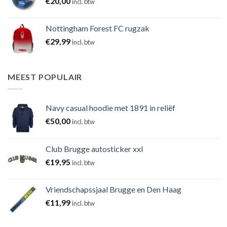
€
20,00
incl. btw
Nottingham Forest FC rugzak
€
29,99
incl. btw
MEEST POPULAIR
Navy casual hoodie met 1891 in reliëf
€
50,00
incl. btw
Club Brugge autosticker xxl
€
19,95
incl. btw
Vriendschapssjaal Brugge en Den Haag
€
11,99
incl. btw