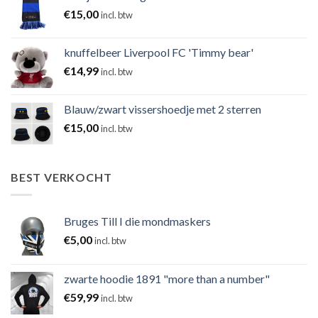
€
15,00
incl. btw
knuffelbeer Liverpool FC 'Timmy bear'
€
14,99
incl. btw
Blauw/zwart vissershoedje met 2 sterren
€
15,00
incl. btw
BEST VERKOCHT
Bruges Till I die mondmaskers
€
5,00
incl. btw
zwarte hoodie 1891 "more than a number"
€
59,99
incl. btw