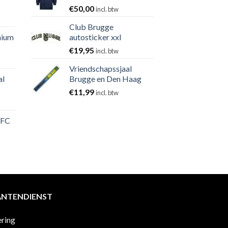
€
50,00
incl. btw
Club Brugge
nium
autosticker xxl
€
19,95
incl. btw
Vriendschapssjaal
al
Brugge en Den Haag
€
11,99
incl. btw
 FC
ANTENDIENST
ering