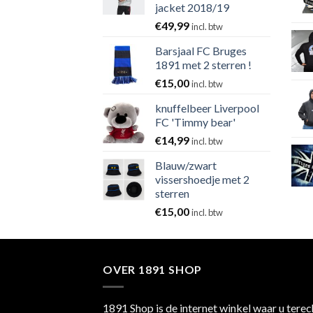
jacket 2018/19
€
49,99
incl. btw
Barsjaal FC Bruges
1891 met 2 sterren !
€
15,00
incl. btw
knuffelbeer Liverpool
FC 'Timmy bear'
€
14,99
incl. btw
Blauw/zwart
vissershoedje met 2
sterren
€
15,00
incl. btw
OVER 1891 SHOP
1891 Shop is de internet winkel waar u terec