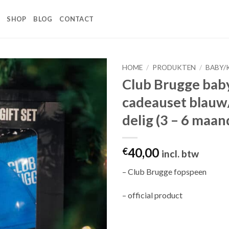
SHOP
BLOG
CONTACT
HOME
/
PRODUKTEN
/
BABY/
Club Brugge bab
Toevoegen
cadeauset blauw
aan
wenslijst
delig (3 – 6 maa
40,00
€
incl. btw
– Club Brugge fopspeen
– official product