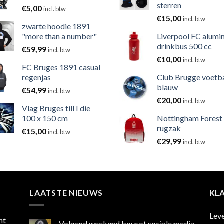
sterren
€
5,00
incl. btw
€
15,00
incl. btw
zwarte hoodie 1891
"more than a number"
Liverpool FC alumi
drinkbus 500 cc
€
59,99
incl. btw
€
10,00
incl. btw
FC Bruges 1891 casual
regenjas
Club Brugge voetb
blauw
€
54,99
incl. btw
€
20,00
incl. btw
Vlag Bruges till I die
100 x 150 cm
Nottingham Forest
rugzak
€
15,00
incl. btw
€
29,99
incl. btw
LAATSTE NIEUWS
KL
Lev
ht
Volgend weekend boycot sociale media