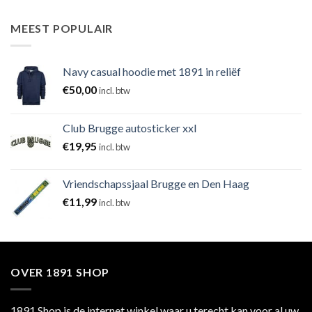
MEEST POPULAIR
Navy casual hoodie met 1891 in reliëf
€
50,00
incl. btw
Club Brugge autosticker xxl
€
19,95
incl. btw
Vriendschapssjaal Brugge en Den Haag
€
11,99
incl. btw
OVER 1891 SHOP
1891 Shop is de internet winkel waar u terecht kan voor al uw