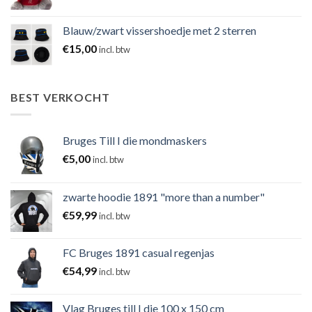
Blauw/zwart vissershoedje met 2 sterren
€
15,00
incl. btw
BEST VERKOCHT
Bruges Till I die mondmaskers
€
5,00
incl. btw
zwarte hoodie 1891 "more than a number"
€
59,99
incl. btw
FC Bruges 1891 casual regenjas
€
54,99
incl. btw
Vlag Bruges till I die 100 x 150 cm