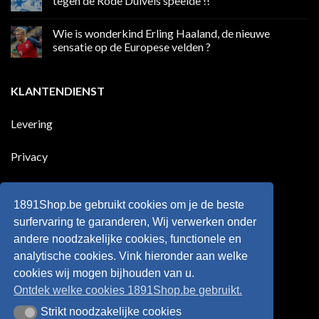
tegen de Rode Duivels speelde !!
Premier
eerste
League
Europeaan
Geen
die
reacties
Wie is wonderkind Erling Haaland, de nieuwe
meer
op
dan
50
sensatie op de Europese velden ?
100
jaar
goals
geleden
Geen
voor
dat
reacties
zijn
Engeland
op
KLANTENDIENST
land
nog
Wie
scoort
eens
is
!!!
in
wonderkind
Belgie
Erling
Levering
tegen
Haaland,
de
de
Rode
nieuwe
Duivels
sensatie
Privacy
speelde
op
!!
de
Europese
Disclaimer
velden
?
1891Shop.be gebruikt cookies om je de beste
Retourneren
surfervaring te garanderen, Wij verwerken onder
andere noodzakelijke cookies, functionele en
Algemene voorwaarden
analytische cookies. Vink hieronder aan welke
cookies wij mogen bijhouden van u.
Ontdek welke cookies 1891Shop.be gebruikt.
Strikt noodzakelijke cookies
Strikt noodzakelijke cookies