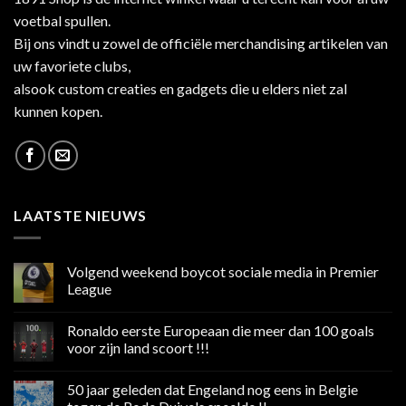
voetbal spullen.
Bij ons vindt u zowel de officiële merchandising artikelen van
uw favoriete clubs,
alsook custom creaties en gadgets die u elders niet zal
kunnen kopen.
LAATSTE NIEUWS
Volgend weekend boycot sociale media in Premier
League
Geen
reacties
Ronaldo eerste Europeaan die meer dan 100 goals
op
Volgend
voor zijn land scoort !!!
weekend
boycot
Geen
sociale
reacties
50 jaar geleden dat Engeland nog eens in Belgie
media
op
in
Ronaldo