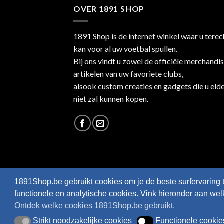
OVER 1891 SHOP
1891 Shop is de internet winkel waar u terec
kan voor al uw voetbal spullen.
Bij ons vindt u zowel de officiële merchandi
artikelen van uw favoriete clubs,
alsook custom creaties en gadgets die u eld
niet zal kunnen kopen.
1891Shop.be gebruikt cookies om je de beste surfervaring 
functionele en analytische cookies. Vink hieronder aan we
Ontdek welke cookies 1891Shop.be gebruikt.
Webshop created by
HappyWebsites
© 2026
Strikt noodzakelijke cookies
Functionele cookie
Strikt noodzakelijke cookies
Functionele cookies