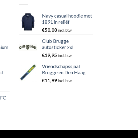
Navy casual hoodie met
2
1891 in reliëf
€
50,00
incl. btw
Club Brugge
nium
autosticker xxl
€
19,95
incl. btw
Vriendschapssjaal
al
Brugge en Den Haag
€
11,99
incl. btw
 FC