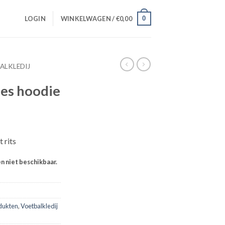
0
LOGIN
WINKELWAGEN /
€
0,00
ALKLEDIJ
es hoodie
 rits
en niet beschikbaar.
dukten
,
Voetbalkledij