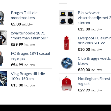
Bruges Till I die
Blauw/zwart
mondmaskers
vissershoedje met 
sterren
€
5,00
incl. btw
€
15,00
incl. btw
zwarte hoodie 1891
"more than a number"
Liverpool FC alumi
drinkbus 500 cc
€
59,99
incl. btw
€
10,00
incl. btw
FC Bruges 1891 casual
regenjas
Club Brugge voetb
blauw
€
54,99
incl. btw
€
20,00
incl. btw
Vlag Bruges till I die
100 x 150 cm
Nottingham Forest
rugzak
€
15,00
incl. btw
€
29,99
incl. btw