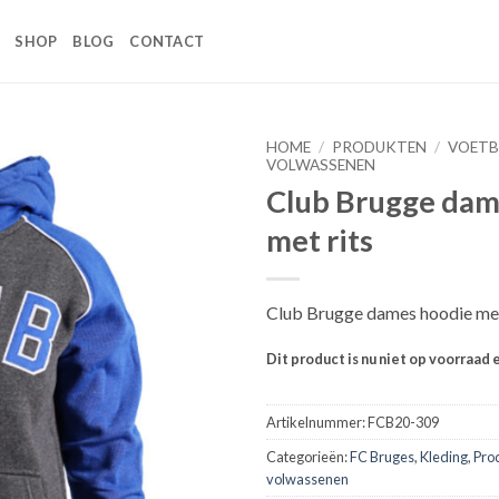
SHOP
BLOG
CONTACT
HOME
/
PRODUKTEN
/
VOETB
VOLWASSENEN
Club Brugge dam
Toevoegen
aan
met rits
wenslijst
Club Brugge dames hoodie met
Dit product is nu niet op voorraad 
Artikelnummer:
FCB20-309
Categorieën:
FC Bruges
,
Kleding
,
Pro
volwassenen