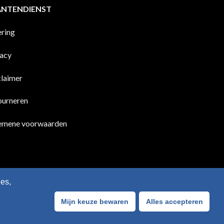
ANTENDIENST
ering
vacy
claimer
ourneren
emene voorwaarden
es,
Mijn keuze bewaren
Alles accepteren
Bancontact
Visa
IDeal
Sofort