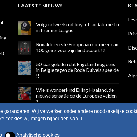
LAATSTE NIEUWS
KL
Lev
ht
Volgend weekend boycot sociale media
in Premier League
Pri
sing
Geen
reacties
Ronaldo eerste Europeaan die meer dan
op
Dis
Volgend
100 goals voor zijn land scoort !!!
ers
weekend
boycot
Geen
sociale
reacties
Ret
50 jaar geleden dat Engeland nog eens
media
op
in
Ronaldo
in Belgie tegen de Rode Duivels speelde
Premier
eerste
Alg
!!
League
Europeaan
die
Geen
meer
reacties
dan
Wie is wonderkind Erling Haaland, de
op
100
50
nieuwe sensatie op de Europese velden
goals
jaar
voor
?
geleden
zijn
dat
land
Geen
Engeland
te garanderen, Wij verwerken onder andere noodzakelijke cooki
scoort
reacties
nog
op
!!!
eens
lke cookies wij mogen bijhouden van u.
Wie
in
is
Belgie
wonderkind
tegen
Erling
de
s
Analytische cookies
Haaland,
Analytische cookies