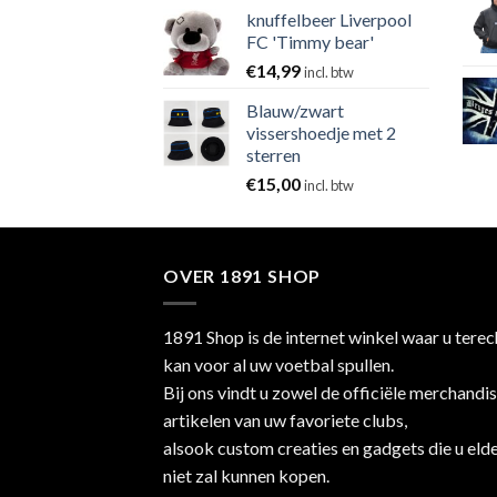
knuffelbeer Liverpool
FC 'Timmy bear'
€
14,99
incl. btw
Blauw/zwart
vissershoedje met 2
sterren
€
15,00
incl. btw
OVER 1891 SHOP
1891 Shop is de internet winkel waar u terec
kan voor al uw voetbal spullen.
Bij ons vindt u zowel de officiële merchandi
artikelen van uw favoriete clubs,
alsook custom creaties en gadgets die u eld
niet zal kunnen kopen.