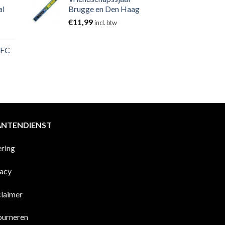
al
Brugge en Den Haag
€
11,99
incl. btw
 FC
ANTENDIENST
ering
vacy
claimer
ourneren