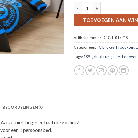
Club Brugge dekbedovertrek 1
TOEVOEGEN AAN WI
Artikelnummer:
FCB21-017.OS
Categorieën:
FC Bruges
,
Produkten
,
D
Tags:
1891
,
club brugge
,
dekbedovert
BEOORDELINGEN (0)
rzel niet langer en haal deze in huis!
voor een 1 persoonsbed.
t zwart