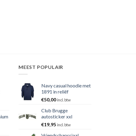
MEEST POPULAIR
Navy casual hoodie met
2
1891 in reliëf
€
50,00
incl. btw
Club Brugge
nium
autosticker xxl
€
19,95
incl. btw
Vriendschapssjaal