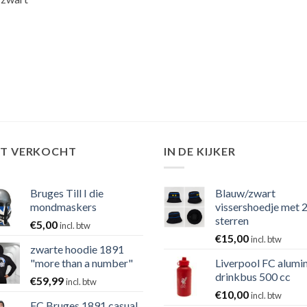
ST VERKOCHT
IN DE KIJKER
Bruges Till I die
Blauw/zwart
mondmaskers
vissershoedje met 
sterren
€
5,00
incl. btw
€
15,00
incl. btw
zwarte hoodie 1891
"more than a number"
Liverpool FC alumi
drinkbus 500 cc
€
59,99
incl. btw
€
10,00
incl. btw
FC Bruges 1891 casual