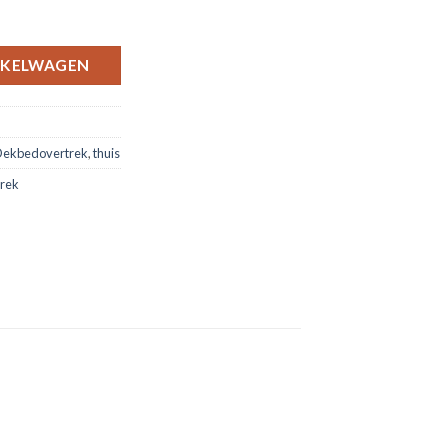
 persoon aantal
NKELWAGEN
ekbedovertrek
,
thuis
rek