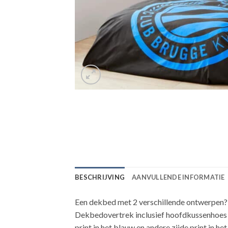
BESCHRIJVING
AANVULLENDE INFORMATIE
Een dekbed met 2 verschillende ontwerpen? Aa
Dekbedovertrek inclusief hoofdkussenhoes 
print in het blauw en andere zijde print in he