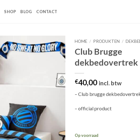
SHOP
BLOG
CONTACT
HOME
/
PRODUKTEN
/
DEKBE
Club Brugge
Toevoegen
dekbedovertrek 
aan
wenslijst
40,00
€
incl. btw
– Club brugge dekbedovertre
– official product
Op voorraad