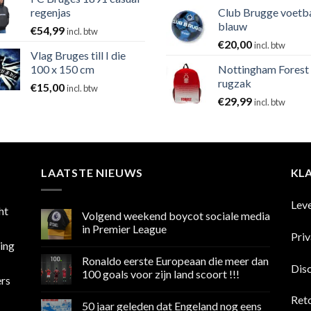
regenjas
Club Brugge voetb
blauw
€
54,99
incl. btw
€
20,00
incl. btw
Vlag Bruges till I die
100 x 150 cm
Nottingham Forest
rugzak
€
15,00
incl. btw
€
29,99
incl. btw
LAATSTE NIEUWS
KL
Lev
ht
Volgend weekend boycot sociale media
in Premier League
Pri
sing
Geen
reacties
Ronaldo eerste Europeaan die meer dan
op
Dis
Volgend
100 goals voor zijn land scoort !!!
ers
weekend
boycot
Geen
sociale
reacties
Ret
50 jaar geleden dat Engeland nog eens
media
op