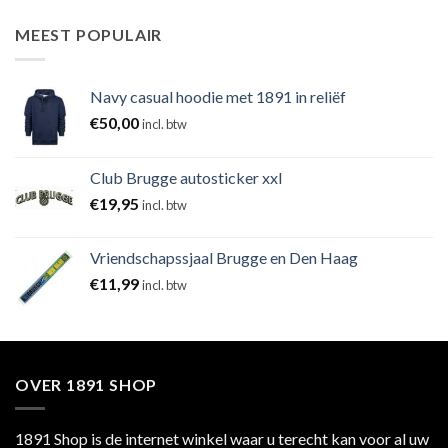
MEEST POPULAIR
Navy casual hoodie met 1891 in reliëf
€
50,00
incl. btw
Club Brugge autosticker xxl
€
19,95
incl. btw
Vriendschapssjaal Brugge en Den Haag
€
11,99
incl. btw
OVER 1891 SHOP
1891 Shop is de internet winkel waar u terecht kan voor al uw