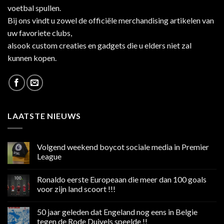
voetbal spullen.
Bij ons vindt u zowel de officiële merchandising artikelen van
uw favoriete clubs,
alsook custom creaties en gadgets die u elders niet zal
kunnen kopen.
LAATSTE NIEUWS
Volgend weekend boycot sociale media in Premier
League
Geen
reacties
Ronaldo eerste Europeaan die meer dan 100 goals
op
Volgend
voor zijn land scoort !!!
weekend
boycot
Geen
sociale
reacties
50 jaar geleden dat Engeland nog eens in Belgie
media
op
in
Ronaldo
tegen de Rode Duivels speelde !!