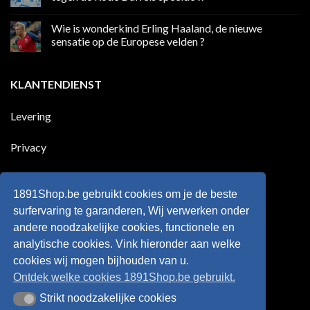
Premier
eerste
League
Europeaan
Geen
die
reacties
Wie is wonderkind Erling Haaland, de nieuwe
meer
op
dan
50
sensatie op de Europese velden ?
100
jaar
goals
geleden
Geen
voor
dat
reacties
zijn
Engeland
op
KLANTENDIENST
land
nog
Wie
scoort
eens
is
!!!
in
wonderkind
Belgie
Erling
Levering
tegen
Haaland,
de
de
Rode
nieuwe
Duivels
sensatie
Privacy
speelde
op
!!
de
Europese
Disclaimer
velden
?
1891Shop.be gebruikt cookies om je de beste
Retourneren
surfervaring te garanderen, Wij verwerken onder
andere noodzakelijke cookies, functionele en
Algemene voorwaarden
analytische cookies. Vink hieronder aan welke
cookies wij mogen bijhouden van u.
Ontdek welke cookies 1891Shop.be gebruikt.
Strikt noodzakelijke cookies
Strikt noodzakelijke cookies