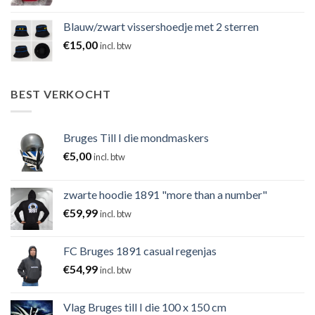
Blauw/zwart vissershoedje met 2 sterren
€
15,00
incl. btw
BEST VERKOCHT
Bruges Till I die mondmaskers
€
5,00
incl. btw
zwarte hoodie 1891 "more than a number"
€
59,99
incl. btw
FC Bruges 1891 casual regenjas
€
54,99
incl. btw
Vlag Bruges till I die 100 x 150 cm