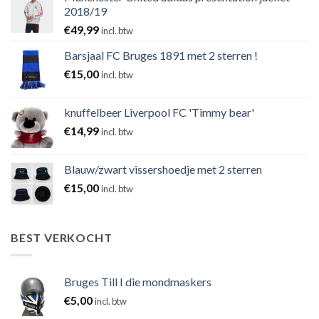
2018/19
€
49,99
incl. btw
Barsjaal FC Bruges 1891 met 2 sterren !
€
15,00
incl. btw
knuffelbeer Liverpool FC 'Timmy bear'
€
14,99
incl. btw
Blauw/zwart vissershoedje met 2 sterren
€
15,00
incl. btw
BEST VERKOCHT
Bruges Till I die mondmaskers
€
5,00
incl. btw