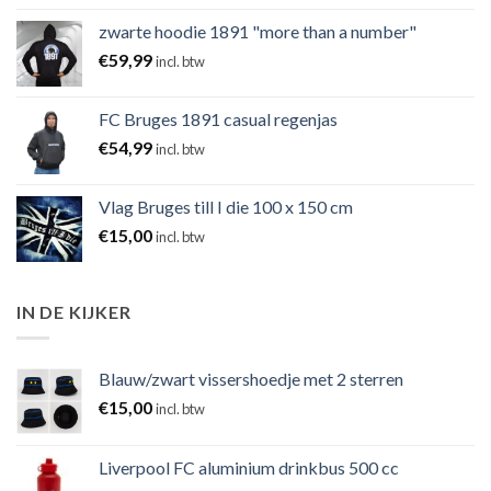
zwarte hoodie 1891 "more than a number"
€
59,99
incl. btw
FC Bruges 1891 casual regenjas
€
54,99
incl. btw
Vlag Bruges till I die 100 x 150 cm
€
15,00
incl. btw
IN DE KIJKER
Blauw/zwart vissershoedje met 2 sterren
€
15,00
incl. btw
Liverpool FC aluminium drinkbus 500 cc