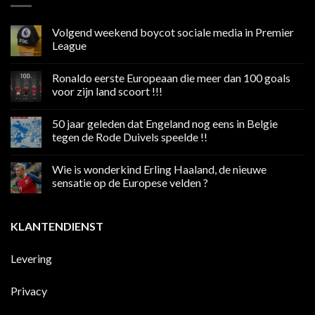
Volgend weekend boycot sociale media in Premier
League
Geen
reacties
Ronaldo eerste Europeaan die meer dan 100 goals
op
Volgend
voor zijn land scoort !!!
weekend
boycot
Geen
sociale
reacties
50 jaar geleden dat Engeland nog eens in Belgie
media
op
in
Ronaldo
tegen de Rode Duivels speelde !!
Premier
eerste
League
Europeaan
Geen
die
reacties
Wie is wonderkind Erling Haaland, de nieuwe
meer
op
dan
50
sensatie op de Europese velden ?
100
jaar
goals
geleden
Geen
voor
dat
reacties
zijn
Engeland
op
KLANTENDIENST
land
nog
Wie
scoort
eens
is
!!!
in
wonderkind
Belgie
Erling
Levering
tegen
Haaland,
de
de
Rode
nieuwe
Duivels
sensatie
Privacy
speelde
op
!!
de