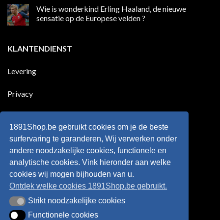
die
reacties
Wie is wonderkind Erling Haaland, de nieuwe
meer
op
dan
50
sensatie op de Europese velden ?
100
jaar
goals
geleden
Geen
voor
dat
reacties
zijn
Engeland
op
KLANTENDIENST
land
nog
Wie
scoort
eens
is
!!!
in
wonderkind
Belgie
Erling
Levering
tegen
Haaland,
de
de
Rode
nieuwe
Duivels
sensatie
Privacy
speelde
op
!!
de
Europese
Disclaimer
velden
?
1891Shop.be gebruikt cookies om je de beste
Retourneren
surfervaring te garanderen, Wij verwerken onder
andere noodzakelijke cookies, functionele en
Algemene voorwaarden
analytische cookies. Vink hieronder aan welke
cookies wij mogen bijhouden van u.
Ontdek welke cookies 1891Shop.be gebruikt.
Strikt noodzakelijke cookies
Strikt noodzakelijke cookies
Functionele cookies
Functionele cookies