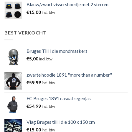
Blauw/zwart vissershoedje met 2 sterren
€
15,00
incl. btw
BEST VERKOCHT
Bruges Till I die mondmaskers
€
5,00
incl. btw
zwarte hoodie 1891 "more than a number"
€
59,99
incl. btw
FC Bruges 1891 casual regenjas
€
54,99
incl. btw
Vlag Bruges till I die 100 x 150 cm
€
15,00
incl. btw