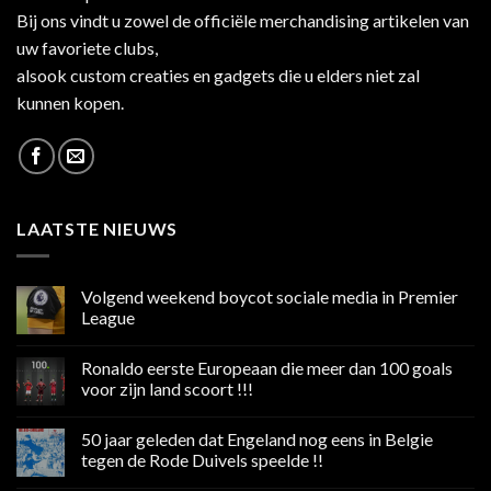
Bij ons vindt u zowel de officiële merchandising artikelen van
uw favoriete clubs,
alsook custom creaties en gadgets die u elders niet zal
kunnen kopen.
LAATSTE NIEUWS
Volgend weekend boycot sociale media in Premier
League
Geen
reacties
Ronaldo eerste Europeaan die meer dan 100 goals
op
Volgend
voor zijn land scoort !!!
weekend
boycot
Geen
sociale
reacties
50 jaar geleden dat Engeland nog eens in Belgie
media
op
in
Ronaldo
tegen de Rode Duivels speelde !!
Premier
eerste
League
Europeaan
Geen