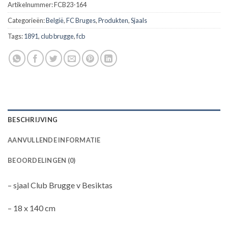
Artikelnummer:
FCB23-164
Categorieën:
België
,
FC Bruges
,
Produkten
,
Sjaals
Tags:
1891
,
club brugge
,
fcb
BESCHRIJVING
AANVULLENDE INFORMATIE
BEOORDELINGEN (0)
– sjaal Club Brugge v Besiktas
– 18 x 140 cm