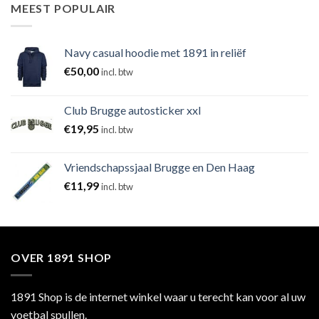
MEEST POPULAIR
Navy casual hoodie met 1891 in reliëf
€
50,00
incl. btw
Club Brugge autosticker xxl
€
19,95
incl. btw
Vriendschapssjaal Brugge en Den Haag
€
11,99
incl. btw
OVER 1891 SHOP
1891 Shop is de internet winkel waar u terecht kan voor al uw
voetbal spullen.