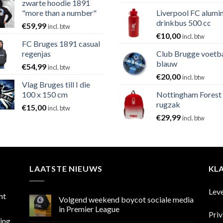
zwarte hoodie 1891
"more than a number"
Liverpool FC alumi
drinkbus 500 cc
€
59,99
incl. btw
€
10,00
incl. btw
FC Bruges 1891 casual
regenjas
Club Brugge voetb
blauw
€
54,99
incl. btw
€
20,00
incl. btw
Vlag Bruges till I die
100 x 150 cm
Nottingham Forest
rugzak
€
15,00
incl. btw
€
29,99
incl. btw
LAATSTE NIEUWS
KL
Lev
ht
Volgend weekend boycot sociale media
in Premier League
Pri
sing
Geen