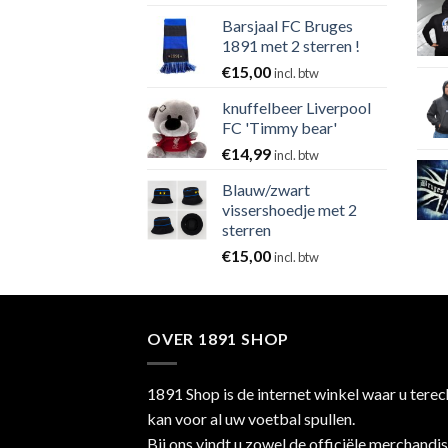
Barsjaal FC Bruges
1891 met 2 sterren !
€
15,00
incl. btw
knuffelbeer Liverpool
FC 'Timmy bear'
€
14,99
incl. btw
Blauw/zwart
vissershoedje met 2
sterren
€
15,00
incl. btw
OVER 1891 SHOP
1891 Shop is de internet winkel waar u terec
kan voor al uw voetbal spullen.
Bij ons vindt u zowel de officiële merchandi