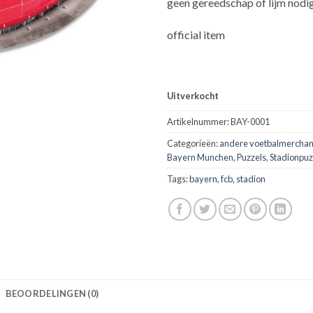
geen gereedschap of lijm nodi
official item
Uitverkocht
Artikelnummer:
BAY-0001
Categorieën:
andere voetbalmerchan
Bayern Munchen
,
Puzzels
,
Stadionpuz
Tags:
bayern
,
fcb
,
stadion
BEOORDELINGEN (0)