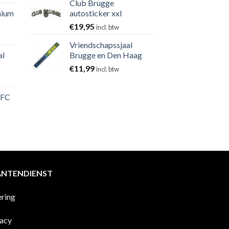
Club Brugge
nium
autosticker xxl
€
19,95
incl. btw
Vriendschapssjaal
al
Brugge en Den Haag
€
11,99
incl. btw
 FC
ANTENDIENST
ering
vacy