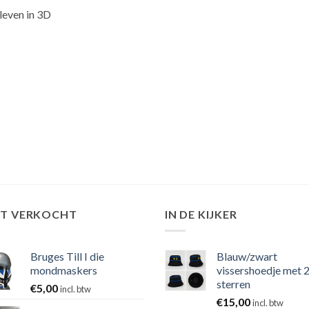
 leven in 3D
ST VERKOCHT
IN DE KIJKER
Bruges Till I die
Blauw/zwart
mondmaskers
vissershoedje met 
sterren
€
5,00
incl. btw
€
15,00
incl. btw