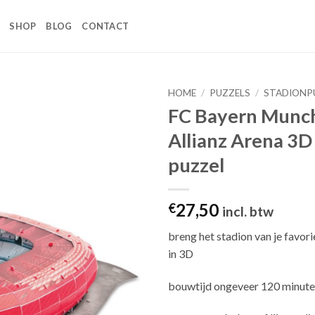
SHOP
BLOG
CONTACT
HOME
/
PUZZELS
/
STADIONP
FC Bayern Munc
Toevoegen
Allianz Arena 3D
aan
wenslijst
puzzel
27,50
€
incl. btw
breng het stadion van je favori
in 3D
bouwtijd ongeveer 120 minut