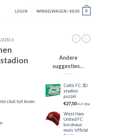
0
LOGIN
WINKELWAGEN /
€
0,00
UZZELS
hen
Andere
 stadion
suggesties…
Celtic FC 3D
stadion
puzzel
ete club tot leven
€
27,50
incl. btw
West Ham
United FC
en
bordeaux
muts 'official