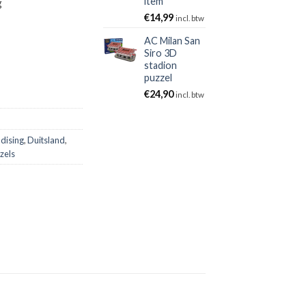
item'
g
€
14,99
incl. btw
AC Milan San
Siro 3D
stadion
puzzel
€
24,90
incl. btw
dising
,
Duitsland
,
zels