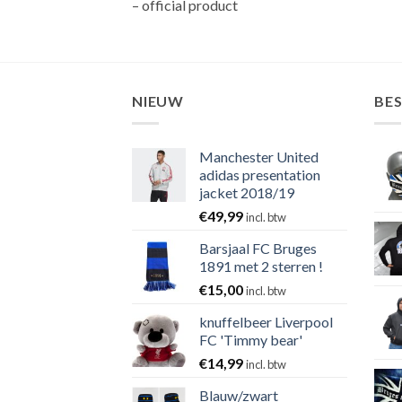
– official product
NIEUW
BE
Manchester United
adidas presentation
jacket 2018/19
€
49,99
incl. btw
Barsjaal FC Bruges
1891 met 2 sterren !
€
15,00
incl. btw
knuffelbeer Liverpool
FC 'Timmy bear'
€
14,99
incl. btw
Blauw/zwart