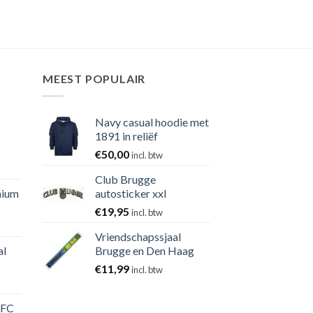
MEEST POPULAIR
Navy casual hoodie met
2
1891 in reliëf
€
50,00
incl. btw
Club Brugge
nium
autosticker xxl
€
19,95
incl. btw
Vriendschapssjaal
al
Brugge en Den Haag
€
11,99
incl. btw
 FC