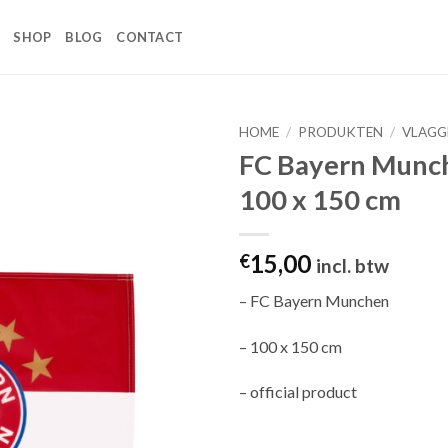
SHOP
BLOG
CONTACT
HOME
/
PRODUKTEN
/
VLAGG
FC Bayern Munch
Toevoegen
100 x 150 cm
aan
wenslijst
15,00
€
incl. btw
– FC Bayern Munchen
– 100 x 150 cm
– official product