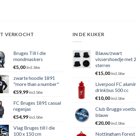
ST VERKOCHT
IN DE KIJKER
Bruges Till I die
Blauw/zwart
mondmaskers
vissershoedje met 
sterren
€
5,00
incl. btw
€
15,00
incl. btw
zwarte hoodie 1891
"more than a number"
Liverpool FC alumi
drinkbus 500 cc
€
59,99
incl. btw
€
10,00
incl. btw
FC Bruges 1891 casual
regenjas
Club Brugge voetb
blauw
€
54,99
incl. btw
€
20,00
incl. btw
Vlag Bruges till I die
100 x 150 cm
Nottingham Forest