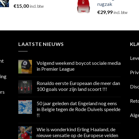
rugzak
€
15,00
incl. btw
€
29,99
incl. btw
LAATSTE NIEUWS
KL
Lev
ht
Volgend weekend boycot sociale media
in Premier League
Pri
sing
Geen
reacties
Ronaldo eerste Europeaan die meer dan
op
Dis
Volgend
100 goals voor zijn land scoort !!!
ers
weekend
boycot
Geen
sociale
reacties
Ret
50 jaar geleden dat Engeland nog eens
media
op
in
Ronaldo
in Belgie tegen de Rode Duivels speelde
Premier
eerste
Alg
!!
League
Europeaan
die
Geen
meer
reacties
dan
Wie is wonderkind Erling Haaland, de
op
100
50
nieuwe sensatie op de Europese velden
goals
jaar