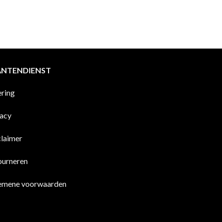
ANTENDIENST
ering
vacy
claimer
ourneren
emene voorwaarden