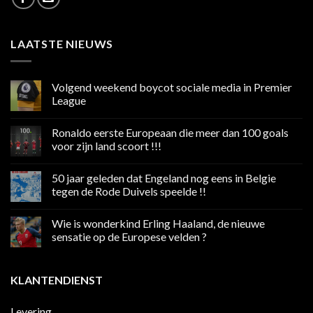
LAATSTE NIEUWS
Volgend weekend boycot sociale media in Premier
League
Geen
reacties
Ronaldo eerste Europeaan die meer dan 100 goals
op
Volgend
voor zijn land scoort !!!
weekend
boycot
Geen
sociale
reacties
50 jaar geleden dat Engeland nog eens in Belgie
media
op
in
Ronaldo
tegen de Rode Duivels speelde !!
Premier
eerste
League
Europeaan
Geen
die
reacties
Wie is wonderkind Erling Haaland, de nieuwe
meer
op
dan
50
sensatie op de Europese velden ?
100
jaar
goals
geleden
Geen
voor
dat
reacties
zijn
Engeland
op
KLANTENDIENST
land
nog
Wie
scoort
eens
is
!!!
in
wonderkind
Belgie
Erling
Levering