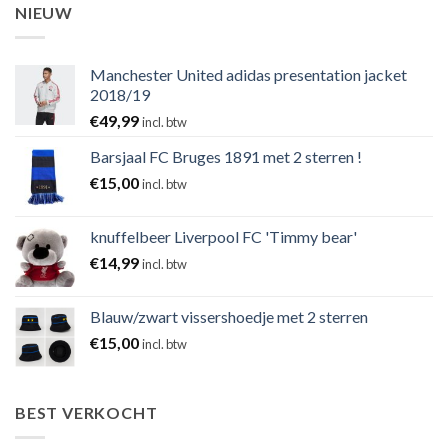
NIEUW
Manchester United adidas presentation jacket
2018/19
€
49,99
incl. btw
Barsjaal FC Bruges 1891 met 2 sterren !
€
15,00
incl. btw
knuffelbeer Liverpool FC 'Timmy bear'
€
14,99
incl. btw
Blauw/zwart vissershoedje met 2 sterren
€
15,00
incl. btw
BEST VERKOCHT