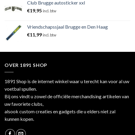
Club Brugge autosticker xxl
€
19,95
incl. btw
Vriendschapssjaal Brugge en Den Haag
€
11,99
incl. btw
OVER 1891 SHOP
1891 Shop is de internet winkel waar u terecht kan voor al uw
voetbal spullen.
Bij ons vindt u zowel de officiële merchandising artikelen van
uw favoriete clubs,
alsook custom creaties en gadgets die u elders niet zal
kunnen kopen.