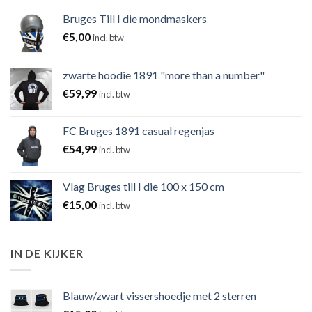
Bruges Till I die mondmaskers
€
5,00
incl. btw
zwarte hoodie 1891 "more than a number"
€
59,99
incl. btw
FC Bruges 1891 casual regenjas
€
54,99
incl. btw
Vlag Bruges till I die 100 x 150 cm
€
15,00
incl. btw
IN DE KIJKER
Blauw/zwart vissershoedje met 2 sterren