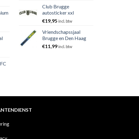
Club Brugge
nium
autosticker xxl
€
19,95
incl. btw
Vriendschapssjaal
al
Brugge en Den Haag
€
11,99
incl. btw
 FC
ANTENDIENST
ering
vacy