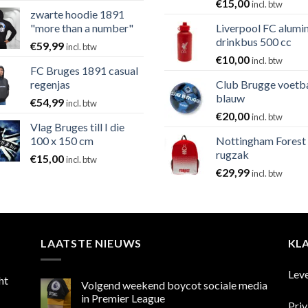
€
15,00
incl. btw
zwarte hoodie 1891
"more than a number"
Liverpool FC alumi
drinkbus 500 cc
€
59,99
incl. btw
€
10,00
incl. btw
FC Bruges 1891 casual
regenjas
Club Brugge voetb
blauw
€
54,99
incl. btw
€
20,00
incl. btw
Vlag Bruges till I die
100 x 150 cm
Nottingham Forest
rugzak
€
15,00
incl. btw
€
29,99
incl. btw
LAATSTE NIEUWS
KL
Lev
ht
Volgend weekend boycot sociale media
in Premier League
Pri