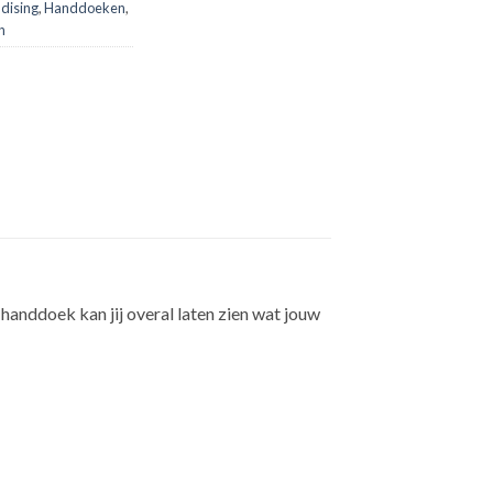
dising
,
Handdoeken
,
n
anddoek kan jij overal laten zien wat jouw