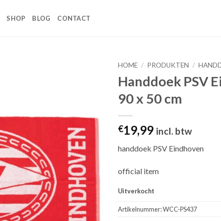
SHOP
BLOG
CONTACT
HOME
/
PRODUKTEN
/
HAND
Handdoek PSV E
Toevoegen
90 x 50 cm
aan
wenslijst
19,99
€
incl. btw
handdoek PSV Eindhoven
official item
Uitverkocht
Artikelnummer:
WCC-PS437