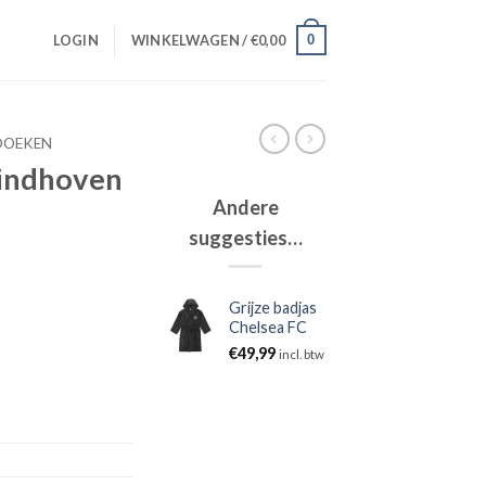
0
LOGIN
WINKELWAGEN /
€
0,00
DOEKEN
indhoven
Andere
suggesties…
Grijze badjas
Chelsea FC
€
49,99
incl. btw