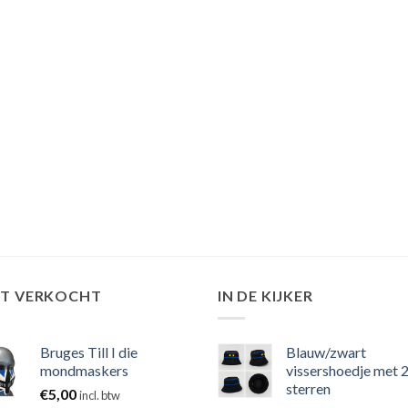
ST VERKOCHT
IN DE KIJKER
Bruges Till I die
Blauw/zwart
mondmaskers
vissershoedje met 
sterren
€
5,00
incl. btw