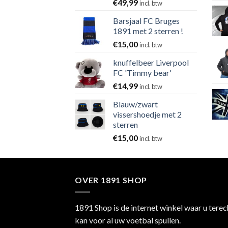
€
49,99
incl. btw
Barsjaal FC Bruges
1891 met 2 sterren !
€
15,00
incl. btw
knuffelbeer Liverpool
FC 'Timmy bear'
€
14,99
incl. btw
Blauw/zwart
vissershoedje met 2
sterren
€
15,00
incl. btw
OVER 1891 SHOP
1891 Shop is de internet winkel waar u terec
kan voor al uw voetbal spullen.