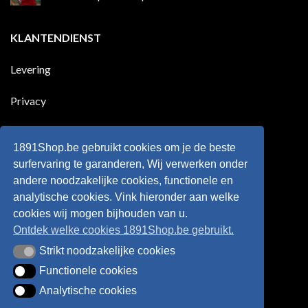
goals
geleden
Geen
voor
dat
reacties
zijn
Engeland
op
KLANTENDIENST
land
nog
Wie
scoort
eens
is
!!!
in
wonderkind
Belgie
Erling
Levering
tegen
Haaland,
de
de
Rode
nieuwe
Duivels
sensatie
Privacy
speelde
op
!!
de
Europese
Disclaimer
velden
?
1891Shop.be gebruikt cookies om je de beste
Retourneren
surfervaring te garanderen, Wij verwerken onder
andere noodzakelijke cookies, functionele en
Algemene voorwaarden
analytische cookies. Vink hieronder aan welke
cookies wij mogen bijhouden van u.
Ontdek welke cookies 1891Shop.be gebruikt.
Strikt noodzakelijke cookies
Strikt noodzakelijke cookies
Functionele cookies
Functionele cookies
Analytische cookies
Analytische cookies