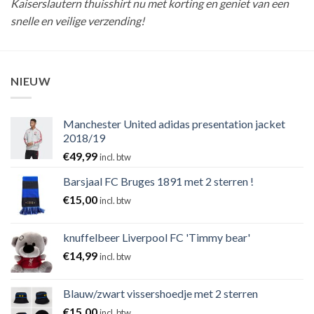
Kaiserslautern thuisshirt nu met korting en geniet van een
snelle en veilige verzending!
NIEUW
Manchester United adidas presentation jacket
2018/19
€
49,99
incl. btw
Barsjaal FC Bruges 1891 met 2 sterren !
€
15,00
incl. btw
knuffelbeer Liverpool FC 'Timmy bear'
€
14,99
incl. btw
Blauw/zwart vissershoedje met 2 sterren
€
15,00
incl. btw