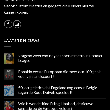
alsook custom creaties en gadgets die u elders niet zal
kunnen kopen.
LAATSTE NIEUWS
Volgend weekend boycot sociale media in Premier
League
Geen
reacties
Ronaldo eerste Europeaan die meer dan 100 goals
op
Volgend
voor zijn land scoort !!!
weekend
boycot
Geen
sociale
reacties
50 jaar geleden dat Engeland nog eens in Belgie
media
op
in
Ronaldo
tegen de Rode Duivels speelde !!
Premier
eerste
League
Europeaan
Geen
die
reacties
Wie is wonderkind Erling Haaland, de nieuwe
meer
op
dan
50
sensatie op de Europese velden ?
100
jaar