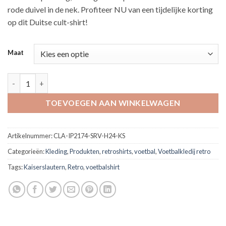
rode duivel in de nek. Profiteer NU van een tijdelijke korting
op dit Duitse cult-shirt!
Maat
2024-25 1. FC Kaiserslautern Castore Home Shirt aantal
TOEVOEGEN AAN WINKELWAGEN
Artikelnummer:
CLA-IP2174-SRV-H24-KS
Categorieën:
Kleding
,
Produkten
,
retroshirts
,
voetbal
,
Voetbalkledij retro
Tags:
Kaiserslautern
,
Retro
,
voetbalshirt