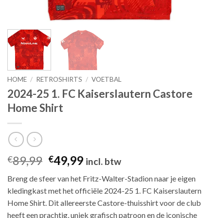
HOME
/
RETROSHIRTS
/
VOETBAL
2024-25 1. FC Kaiserslautern Castore
Home Shirt
Oorspronkelijke
Huidige
89,99
49,99
€
€
incl. btw
prijs
prijs
Breng de sfeer van het Fritz-Walter-Stadion naar je eigen
was:
is:
kledingkast met het officiële 2024-25 1. FC Kaiserslautern
€89,99.
€49,99.
Home Shirt. Dit allereerste Castore-thuisshirt voor de club
heeft een prachtig, uniek grafisch patroon en de iconische