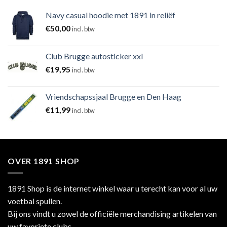
Navy casual hoodie met 1891 in reliëf
€
50,00
incl. btw
Club Brugge autosticker xxl
€
19,95
incl. btw
Vriendschapssjaal Brugge en Den Haag
€
11,99
incl. btw
OVER 1891 SHOP
1891 Shop is de internet winkel waar u terecht kan voor al uw
voetbal spullen.
Bij ons vindt u zowel de officiële merchandising artikelen van
uw favoriete clubs,