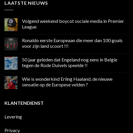
LAATSTE NIEUWS
Volgend weekend boycot sociale media in Premier
League
Geen
reacties
Ronaldo eerste Europeaan die meer dan 100 goals
op
Volgend
voor zijn land scoort !!!
weekend
boycot
Geen
sociale
reacties
50 jaar geleden dat Engeland nog eens in Belgie
media
op
in
Ronaldo
tegen de Rode Duivels speelde !!
Premier
eerste
League
Europeaan
Geen
die
reacties
Wie is wonderkind Erling Haaland, de nieuwe
meer
op
dan
50
sensatie op de Europese velden ?
100
jaar
goals
geleden
Geen
voor
dat
reacties
zijn
Engeland
op
KLANTENDIENST
land
nog
Wie
scoort
eens
is
!!!
in
wonderkind
Belgie
Erling
Levering
tegen
Haaland,
de
de
Rode
nieuwe
Duivels
sensatie
Privacy
speelde
op