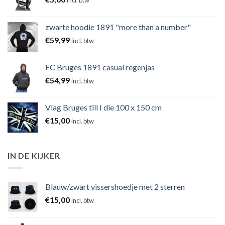
incl. btw
zwarte hoodie 1891 "more than a number"
€
59,99
incl. btw
FC Bruges 1891 casual regenjas
€
54,99
incl. btw
Vlag Bruges till I die 100 x 150 cm
€
15,00
incl. btw
IN DE KIJKER
Blauw/zwart vissershoedje met 2 sterren
€
15,00
incl. btw