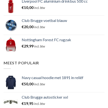
Liverpool FC aluminium drinkbus 500 cc
€
10,00
incl. btw
Club Brugge voetbal blauw
€
20,00
incl. btw
Nottingham Forest FC rugzak
€
29,99
incl. btw
MEEST POPULAIR
Navy casual hoodie met 1891 in reliëf
€
50,00
incl. btw
Club Brugge autosticker xxl
€
19,95
incl. btw