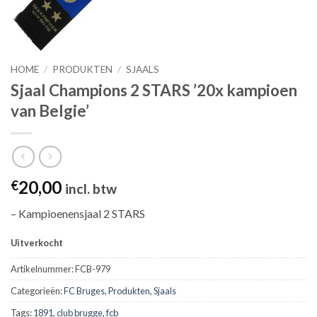
HOME
/
PRODUKTEN
/
SJAALS
Sjaal Champions 2 STARS ’20x kampioen
van Belgie’
20,00
€
incl. btw
– Kampioenensjaal 2 STARS
Uitverkocht
Artikelnummer:
FCB-979
Categorieën:
FC Bruges
,
Produkten
,
Sjaals
Tags:
1891
,
club brugge
,
fcb