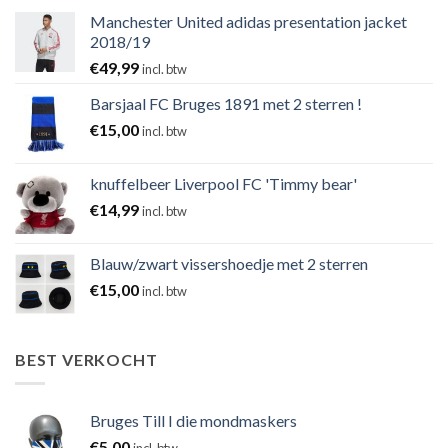
Manchester United adidas presentation jacket
2018/19
€
49,99
incl. btw
Barsjaal FC Bruges 1891 met 2 sterren !
€
15,00
incl. btw
knuffelbeer Liverpool FC 'Timmy bear'
€
14,99
incl. btw
Blauw/zwart vissershoedje met 2 sterren
€
15,00
incl. btw
BEST VERKOCHT
Bruges Till I die mondmaskers
€
5,00