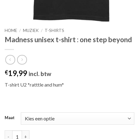
HOME
/
MUZIEK
/
T-SHIRTS
Madness unisex t-shirt : one step beyond
19,99
€
incl. btw
T-shirt U2 *ratttle and hum*
Maat
Madness unisex t-shirt : one step beyond aantal