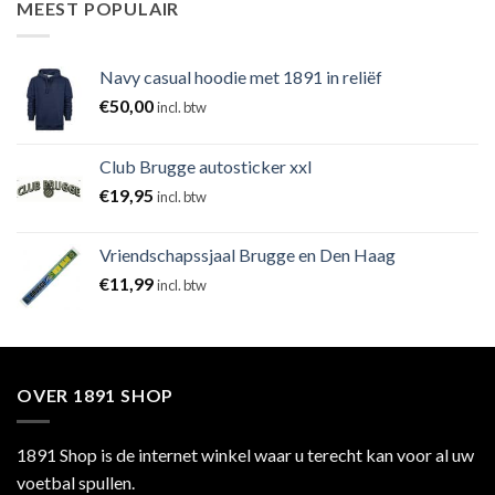
MEEST POPULAIR
Navy casual hoodie met 1891 in reliëf
€
50,00
incl. btw
Club Brugge autosticker xxl
€
19,95
incl. btw
Vriendschapssjaal Brugge en Den Haag
€
11,99
incl. btw
OVER 1891 SHOP
1891 Shop is de internet winkel waar u terecht kan voor al uw
voetbal spullen.