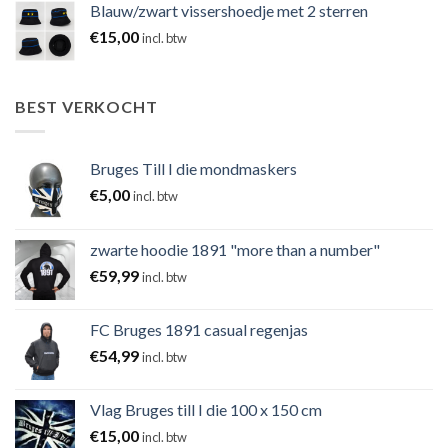
Blauw/zwart vissershoedje met 2 sterren
€
15,00
incl. btw
BEST VERKOCHT
Bruges Till I die mondmaskers
€
5,00
incl. btw
zwarte hoodie 1891 "more than a number"
€
59,99
incl. btw
FC Bruges 1891 casual regenjas
€
54,99
incl. btw
Vlag Bruges till I die 100 x 150 cm
€
15,00
incl. btw