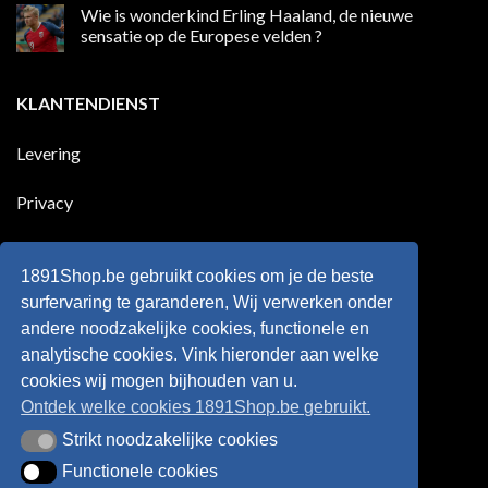
die
reacties
Wie is wonderkind Erling Haaland, de nieuwe
meer
op
dan
50
sensatie op de Europese velden ?
100
jaar
goals
geleden
Geen
voor
dat
reacties
zijn
Engeland
op
KLANTENDIENST
land
nog
Wie
scoort
eens
is
!!!
in
wonderkind
Belgie
Erling
Levering
tegen
Haaland,
de
de
Rode
nieuwe
Duivels
sensatie
Privacy
speelde
op
!!
de
Europese
Disclaimer
velden
?
1891Shop.be gebruikt cookies om je de beste
Retourneren
surfervaring te garanderen, Wij verwerken onder
andere noodzakelijke cookies, functionele en
Algemene voorwaarden
analytische cookies. Vink hieronder aan welke
cookies wij mogen bijhouden van u.
Ontdek welke cookies 1891Shop.be gebruikt.
Strikt noodzakelijke cookies
Strikt noodzakelijke cookies
Functionele cookies
Functionele cookies