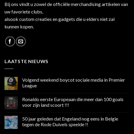
Bij ons vindt u zowel de officiële merchandising artikelen van
uw favoriete clubs,
alsook custom creaties en gadgets die u elders niet zal
kunnen kopen.
LAATSTE NIEUWS
Volgend weekend boycot sociale media in Premier
League
Geen
reacties
Ronaldo eerste Europeaan die meer dan 100 goals
op
Volgend
voor zijn land scoort !!!
weekend
boycot
Geen
sociale
reacties
50 jaar geleden dat Engeland nog eens in Belgie
media
op
in
Ronaldo
tegen de Rode Duivels speelde !!
Premier
eerste
League
Europeaan
Geen