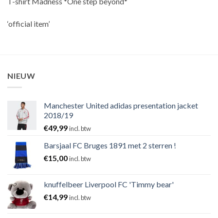
T-shirt Madness *One step beyond*
‘official item’
NIEUW
Manchester United adidas presentation jacket
2018/19
€
49,99
incl. btw
Barsjaal FC Bruges 1891 met 2 sterren !
€
15,00
incl. btw
knuffelbeer Liverpool FC 'Timmy bear'
€
14,99
incl. btw