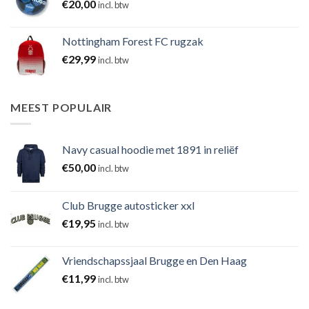
€
20,00
incl. btw
Nottingham Forest FC rugzak
€
29,99
incl. btw
MEEST POPULAIR
Navy casual hoodie met 1891 in reliëf
€
50,00
incl. btw
Club Brugge autosticker xxl
€
19,95
incl. btw
Vriendschapssjaal Brugge en Den Haag
€
11,99
incl. btw