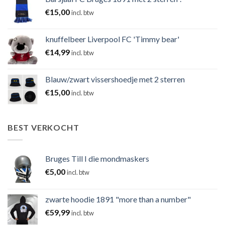
€
15,00
incl. btw
knuffelbeer Liverpool FC 'Timmy bear'
€
14,99
incl. btw
Blauw/zwart vissershoedje met 2 sterren
€
15,00
incl. btw
BEST VERKOCHT
Bruges Till I die mondmaskers
€
5,00
incl. btw
zwarte hoodie 1891 "more than a number"
€
59,99
incl. btw