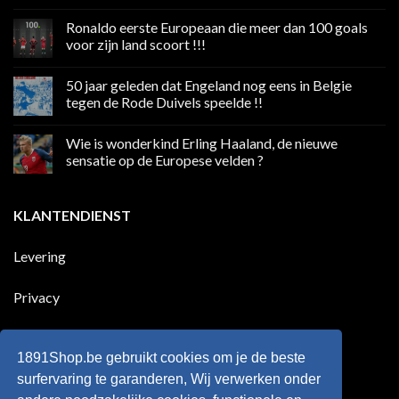
Geen
reacties
Ronaldo eerste Europeaan die meer dan 100 goals
op
Volgend
voor zijn land scoort !!!
weekend
boycot
Geen
sociale
reacties
50 jaar geleden dat Engeland nog eens in Belgie
media
op
in
Ronaldo
tegen de Rode Duivels speelde !!
Premier
eerste
League
Europeaan
Geen
die
reacties
Wie is wonderkind Erling Haaland, de nieuwe
meer
op
dan
50
sensatie op de Europese velden ?
100
jaar
goals
geleden
Geen
voor
dat
reacties
zijn
Engeland
op
KLANTENDIENST
land
nog
Wie
scoort
eens
is
!!!
in
wonderkind
Belgie
Erling
Levering
tegen
Haaland,
de
de
Rode
nieuwe
Duivels
sensatie
Privacy
speelde
op
!!
de
Europese
Disclaimer
velden
?
1891Shop.be gebruikt cookies om je de beste
Retourneren
surfervaring te garanderen, Wij verwerken onder