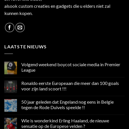
alsook custom creaties en gadgets die u elders niet zal
kunnen kopen.
LAATSTE NIEUWS
Volgend weekend boycot sociale media in Premier
League
Geen
reacties
Ronaldo eerste Europeaan die meer dan 100 goals
op
Volgend
voor zijn land scoort !!!
weekend
boycot
Geen
sociale
reacties
50 jaar geleden dat Engeland nog eens in Belgie
media
op
in
Ronaldo
tegen de Rode Duivels speelde !!
Premier
eerste
League
Europeaan
Geen
die
reacties
Wie is wonderkind Erling Haaland, de nieuwe
meer
op
dan
50
sensatie op de Europese velden ?
100
jaar