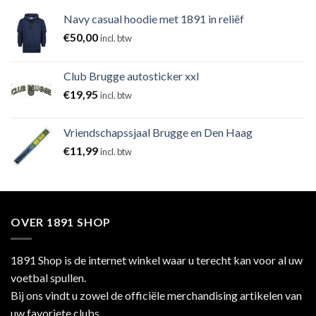
Navy casual hoodie met 1891 in reliëf
€
50,00
incl. btw
Club Brugge autosticker xxl
€
19,95
incl. btw
Vriendschapssjaal Brugge en Den Haag
€
11,99
incl. btw
OVER 1891 SHOP
1891 Shop is de internet winkel waar u terecht kan voor al uw
voetbal spullen.
Bij ons vindt u zowel de officiële merchandising artikelen van
uw favoriete clubs,