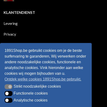
goals
geleden
Geen
voor
dat
reacties
zijn
Engeland
op
KLANTENDIENST
land
nog
Wie
scoort
eens
is
!!!
in
wonderkind
Belgie
Erling
Levering
tegen
Haaland,
de
de
Rode
nieuwe
Duivels
sensatie
Privacy
speelde
op
!!
de
Europese
Disclaimer
velden
?
1891Shop.be gebruikt cookies om je de beste
Retourneren
surfervaring te garanderen, Wij verwerken onder
andere noodzakelijke cookies, functionele en
Algemene voorwaarden
analytische cookies. Vink hieronder aan welke
cookies wij mogen bijhouden van u.
Ontdek welke cookies 1891Shop.be gebruikt.
Strikt noodzakelijke cookies
Strikt noodzakelijke cookies
Functionele cookies
Functionele cookies
Analytische cookies
Analytische cookies