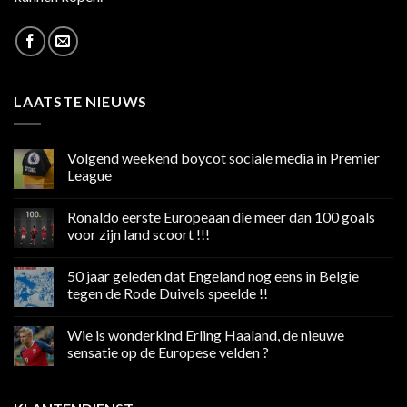
LAATSTE NIEUWS
Volgend weekend boycot sociale media in Premier
League
Geen
reacties
Ronaldo eerste Europeaan die meer dan 100 goals
op
Volgend
voor zijn land scoort !!!
weekend
boycot
Geen
sociale
reacties
50 jaar geleden dat Engeland nog eens in Belgie
media
op
in
Ronaldo
tegen de Rode Duivels speelde !!
Premier
eerste
League
Europeaan
Geen
die
reacties
Wie is wonderkind Erling Haaland, de nieuwe
meer
op
dan
50
sensatie op de Europese velden ?
100
jaar
goals
geleden
Geen
voor
dat
reacties
zijn
Engeland
op
land
nog
Wie