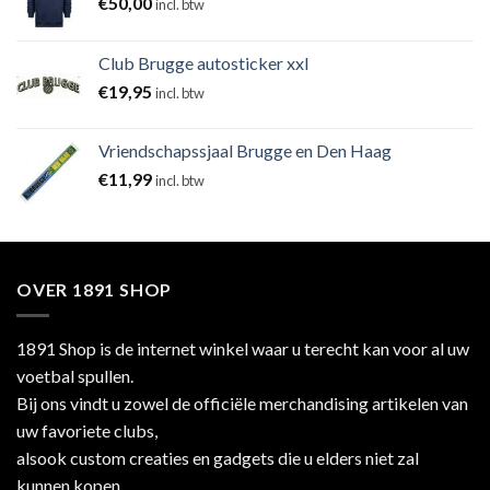
€
50,00
incl. btw
Club Brugge autosticker xxl
€
19,95
incl. btw
Vriendschapssjaal Brugge en Den Haag
€
11,99
incl. btw
OVER 1891 SHOP
1891 Shop is de internet winkel waar u terecht kan voor al uw
voetbal spullen.
Bij ons vindt u zowel de officiële merchandising artikelen van
uw favoriete clubs,
alsook custom creaties en gadgets die u elders niet zal
kunnen kopen.