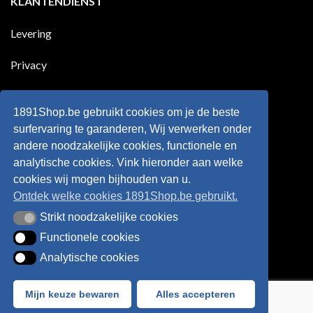
KLANTENDIENST
scoort
eens
is
!!!
in
wonderkind
Belgie
Erling
Levering
tegen
Haaland,
de
de
Rode
nieuwe
Duivels
sensatie
Privacy
speelde
op
!!
de
Europese
Disclaimer
velden
?
1891Shop.be gebruikt cookies om je de beste
Retourneren
surfervaring te garanderen, Wij verwerken onder
andere noodzakelijke cookies, functionele en
Algemene voorwaarden
analytische cookies. Vink hieronder aan welke
cookies wij mogen bijhouden van u.
Ontdek welke cookies 1891Shop.be gebruikt.
Strikt noodzakelijke cookies
Strikt noodzakelijke cookies
Functionele cookies
Functionele cookies
Analytische cookies
Analytische cookies
Bancontact
Visa
IDeal
Sofort
Mijn keuze bewaren
Alles accepteren