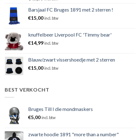
Barsjaal FC Bruges 1891 met 2 sterren !
€
15,00
incl. btw
knuffelbeer Liverpool FC 'Timmy bear'
€
14,99
incl. btw
Blauw/zwart vissershoedje met 2 sterren
€
15,00
incl. btw
BEST VERKOCHT
Bruges Till I die mondmaskers
€
5,00
incl. btw
zwarte hoodie 1891 "more than a number"