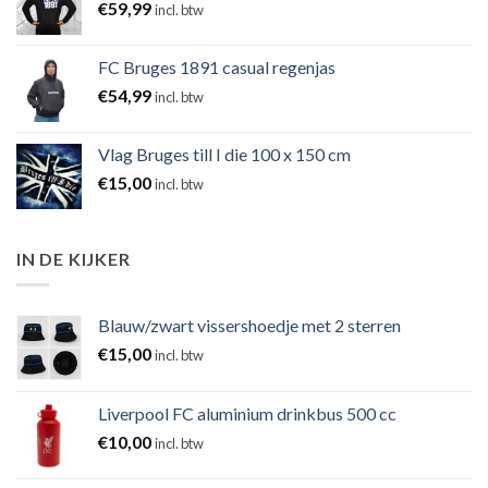
€
59,99
incl. btw
FC Bruges 1891 casual regenjas
€
54,99
incl. btw
Vlag Bruges till I die 100 x 150 cm
€
15,00
incl. btw
IN DE KIJKER
Blauw/zwart vissershoedje met 2 sterren
€
15,00
incl. btw
Liverpool FC aluminium drinkbus 500 cc
€
10,00
incl. btw