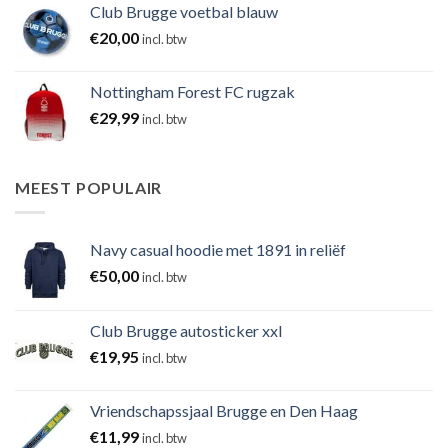
Club Brugge voetbal blauw
€
20,00
incl. btw
Nottingham Forest FC rugzak
€
29,99
incl. btw
MEEST POPULAIR
Navy casual hoodie met 1891 in reliëf
€
50,00
incl. btw
Club Brugge autosticker xxl
€
19,95
incl. btw
Vriendschapssjaal Brugge en Den Haag
€
11,99
incl. btw