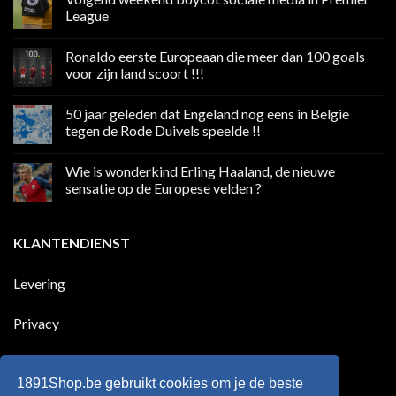
League
Geen
reacties
Ronaldo eerste Europeaan die meer dan 100 goals
op
Volgend
voor zijn land scoort !!!
weekend
boycot
Geen
sociale
reacties
50 jaar geleden dat Engeland nog eens in Belgie
media
op
in
Ronaldo
tegen de Rode Duivels speelde !!
Premier
eerste
League
Europeaan
Geen
die
reacties
Wie is wonderkind Erling Haaland, de nieuwe
meer
op
dan
50
sensatie op de Europese velden ?
100
jaar
goals
geleden
Geen
voor
dat
reacties
zijn
Engeland
op
KLANTENDIENST
land
nog
Wie
scoort
eens
is
!!!
in
wonderkind
Belgie
Erling
Levering
tegen
Haaland,
de
de
Rode
nieuwe
Duivels
sensatie
Privacy
speelde
op
!!
de
Europese
Disclaimer
velden
?
1891Shop.be gebruikt cookies om je de beste