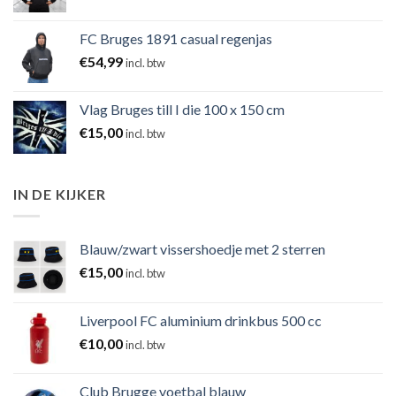
FC Bruges 1891 casual regenjas
€
54,99
incl. btw
Vlag Bruges till I die 100 x 150 cm
€
15,00
incl. btw
IN DE KIJKER
Blauw/zwart vissershoedje met 2 sterren
€
15,00
incl. btw
Liverpool FC aluminium drinkbus 500 cc
€
10,00
incl. btw
Club Brugge voetbal blauw