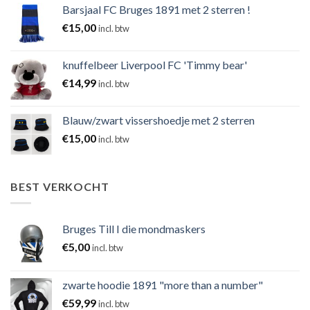
Barsjaal FC Bruges 1891 met 2 sterren !
€
15,00
incl. btw
knuffelbeer Liverpool FC 'Timmy bear'
€
14,99
incl. btw
Blauw/zwart vissershoedje met 2 sterren
€
15,00
incl. btw
BEST VERKOCHT
Bruges Till I die mondmaskers
€
5,00
incl. btw
zwarte hoodie 1891 "more than a number"
€
59,99
incl. btw