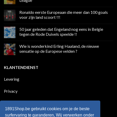
League
Geen
reacties
Ronaldo eerste Europeaan die meer dan 100 goals
op
Volgend
voor zijn land scoort !!!
weekend
boycot
Geen
sociale
reacties
50 jaar geleden dat Engeland nog eens in Belgie
media
op
in
Ronaldo
tegen de Rode Duivels speelde !!
Premier
eerste
League
Europeaan
Geen
die
reacties
Wie is wonderkind Erling Haaland, de nieuwe
meer
op
dan
50
sensatie op de Europese velden ?
100
jaar
goals
geleden
Geen
voor
dat
reacties
zijn
Engeland
op
KLANTENDIENST
land
nog
Wie
scoort
eens
is
!!!
in
wonderkind
Belgie
Erling
Levering
tegen
Haaland,
de
de
Rode
nieuwe
Duivels
sensatie
Privacy
speelde
op
!!
de
Europese
Disclaimer
velden
?
1891Shop.be gebruikt cookies om je de beste
Retourneren
surfervaring te garanderen, Wij verwerken onder