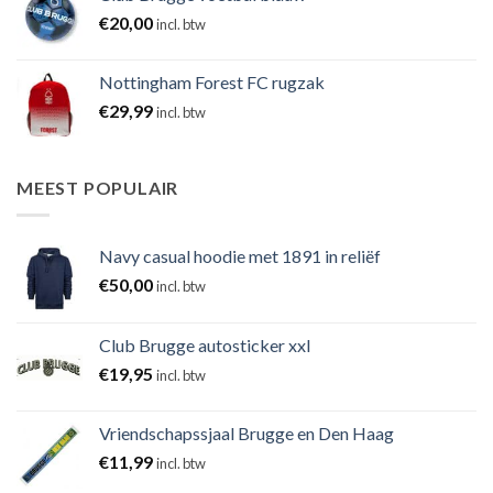
€
20,00
incl. btw
Nottingham Forest FC rugzak
€
29,99
incl. btw
MEEST POPULAIR
Navy casual hoodie met 1891 in reliëf
€
50,00
incl. btw
Club Brugge autosticker xxl
€
19,95
incl. btw
Vriendschapssjaal Brugge en Den Haag
€
11,99
incl. btw