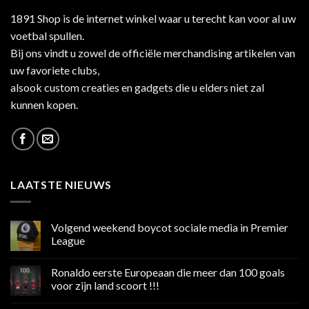
1891 Shop is de internet winkel waar u terecht kan voor al uw
voetbal spullen.
Bij ons vindt u zowel de officiële merchandising artikelen van
uw favoriete clubs,
alsook custom creaties en gadgets die u elders niet zal
kunnen kopen.
LAATSTE NIEUWS
Volgend weekend boycot sociale media in Premier
League
Geen
reacties
Ronaldo eerste Europeaan die meer dan 100 goals
op
Volgend
voor zijn land scoort !!!
weekend
boycot
Geen
sociale
reacties