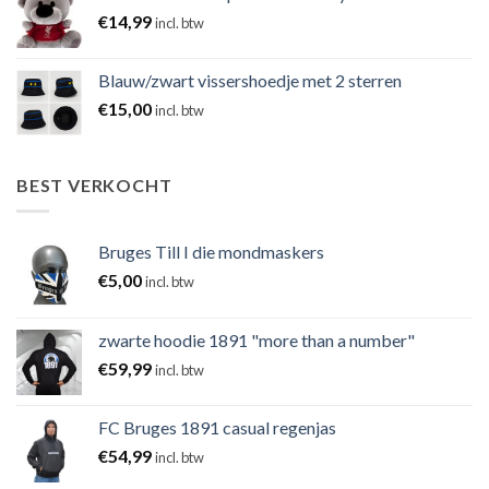
€
14,99
incl. btw
Blauw/zwart vissershoedje met 2 sterren
€
15,00
incl. btw
BEST VERKOCHT
Bruges Till I die mondmaskers
€
5,00
incl. btw
zwarte hoodie 1891 "more than a number"
€
59,99
incl. btw
FC Bruges 1891 casual regenjas
€
54,99
incl. btw