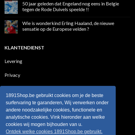
50 jaar geleden dat Engeland nog eens in Belgie
media
op
in
Ronaldo
tegen de Rode Duivels speelde !!
Premier
eerste
League
Europeaan
Geen
die
reacties
Wie is wonderkind Erling Haaland, de nieuwe
meer
op
dan
50
sensatie op de Europese velden ?
100
jaar
goals
geleden
Geen
voor
dat
reacties
zijn
Engeland
op
KLANTENDIENST
land
nog
Wie
scoort
eens
is
!!!
in
wonderkind
Belgie
Erling
Levering
tegen
Haaland,
de
de
Rode
nieuwe
Duivels
sensatie
Privacy
speelde
op
!!
de
Europese
Disclaimer
velden
?
1891Shop.be gebruikt cookies om je de beste
Retourneren
surfervaring te garanderen, Wij verwerken onder
andere noodzakelijke cookies, functionele en
Algemene voorwaarden
analytische cookies. Vink hieronder aan welke
cookies wij mogen bijhouden van u.
Ontdek welke cookies 1891Shop.be gebruikt.