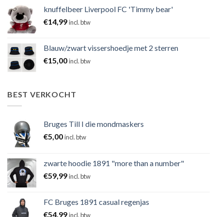
knuffelbeer Liverpool FC 'Timmy bear'
€
14,99
incl. btw
Blauw/zwart vissershoedje met 2 sterren
€
15,00
incl. btw
BEST VERKOCHT
Bruges Till I die mondmaskers
€
5,00
incl. btw
zwarte hoodie 1891 "more than a number"
€
59,99
incl. btw
FC Bruges 1891 casual regenjas
€
54,99
incl. btw