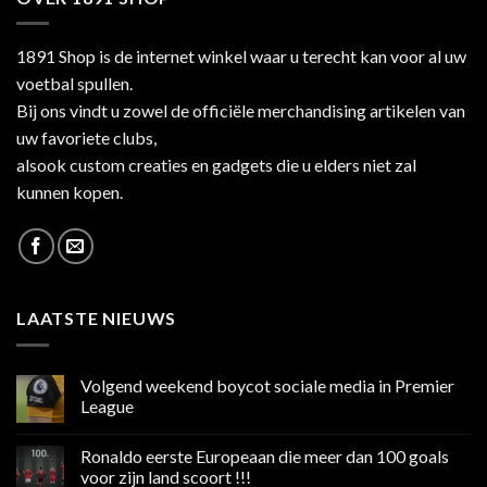
1891 Shop is de internet winkel waar u terecht kan voor al uw
voetbal spullen.
Bij ons vindt u zowel de officiële merchandising artikelen van
uw favoriete clubs,
alsook custom creaties en gadgets die u elders niet zal
kunnen kopen.
LAATSTE NIEUWS
Volgend weekend boycot sociale media in Premier
League
Geen
reacties
Ronaldo eerste Europeaan die meer dan 100 goals
op
Volgend
voor zijn land scoort !!!
weekend