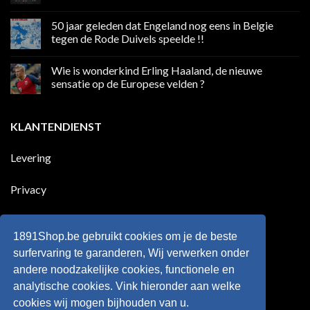
boycot
Geen
sociale
reacties
50 jaar geleden dat Engeland nog eens in Belgie
media
op
in
Ronaldo
tegen de Rode Duivels speelde !!
Premier
eerste
League
Europeaan
Geen
die
reacties
Wie is wonderkind Erling Haaland, de nieuwe
meer
op
dan
50
sensatie op de Europese velden ?
100
jaar
goals
geleden
Geen
voor
dat
reacties
zijn
Engeland
op
KLANTENDIENST
land
nog
Wie
scoort
eens
is
!!!
in
wonderkind
Belgie
Erling
Levering
tegen
Haaland,
de
de
Rode
nieuwe
Duivels
sensatie
Privacy
speelde
op
!!
de
Europese
Disclaimer
velden
?
1891Shop.be gebruikt cookies om je de beste
Retourneren
surfervaring te garanderen, Wij verwerken onder
andere noodzakelijke cookies, functionele en
Algemene voorwaarden
analytische cookies. Vink hieronder aan welke
cookies wij mogen bijhouden van u.