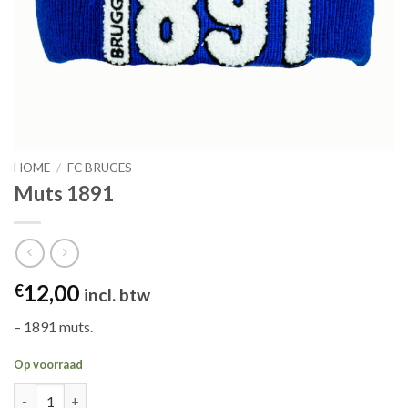
HOME
/
FC BRUGES
Muts 1891
12,00
€
incl. btw
– 1891 muts.
Op voorraad
Muts 1891 aantal