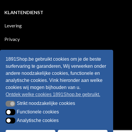
Geen
voor
dat
reacties
zijn
Engeland
op
KLANTENDIENST
land
nog
Wie
scoort
eens
is
!!!
in
wonderkind
Belgie
Erling
Levering
tegen
Haaland,
de
de
Rode
nieuwe
Duivels
sensatie
Privacy
speelde
op
!!
de
Europese
Disclaimer
velden
?
1891Shop.be gebruikt cookies om je de beste
Retourneren
surfervaring te garanderen, Wij verwerken onder
andere noodzakelijke cookies, functionele en
Algemene voorwaarden
analytische cookies. Vink hieronder aan welke
cookies wij mogen bijhouden van u.
Ontdek welke cookies 1891Shop.be gebruikt.
Strikt noodzakelijke cookies
Strikt noodzakelijke cookies
Functionele cookies
Functionele cookies
Analytische cookies
Analytische cookies