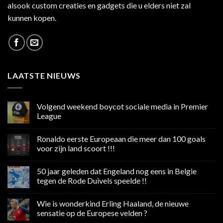
alsook custom creaties en gadgets die u elders niet zal
kunnen kopen.
LAATSTE NIEUWS
Volgend weekend boycot sociale media in Premier
League
Geen
reacties
Ronaldo eerste Europeaan die meer dan 100 goals
op
Volgend
voor zijn land scoort !!!
weekend
boycot
Geen
sociale
reacties
50 jaar geleden dat Engeland nog eens in Belgie
media
op
in
Ronaldo
tegen de Rode Duivels speelde !!
Premier
eerste
League
Europeaan
Geen
die
reacties
Wie is wonderkind Erling Haaland, de nieuwe
meer
op
dan
50
sensatie op de Europese velden ?
100
jaar
goals
geleden