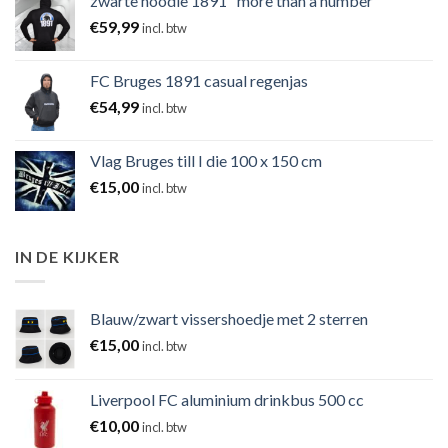
zwarte hoodie 1891 "more than a number"
€
59,99
incl. btw
FC Bruges 1891 casual regenjas
€
54,99
incl. btw
Vlag Bruges till I die 100 x 150 cm
€
15,00
incl. btw
IN DE KIJKER
Blauw/zwart vissershoedje met 2 sterren
€
15,00
incl. btw
Liverpool FC aluminium drinkbus 500 cc
€
10,00
incl. btw