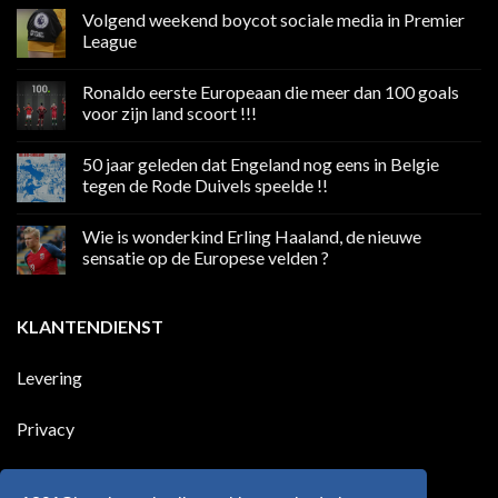
Volgend weekend boycot sociale media in Premier
League
Geen
reacties
Ronaldo eerste Europeaan die meer dan 100 goals
op
Volgend
voor zijn land scoort !!!
weekend
boycot
Geen
sociale
reacties
50 jaar geleden dat Engeland nog eens in Belgie
media
op
in
Ronaldo
tegen de Rode Duivels speelde !!
Premier
eerste
League
Europeaan
Geen
die
reacties
Wie is wonderkind Erling Haaland, de nieuwe
meer
op
dan
50
sensatie op de Europese velden ?
100
jaar
goals
geleden
Geen
voor
dat
reacties
zijn
Engeland
op
KLANTENDIENST
land
nog
Wie
scoort
eens
is
!!!
in
wonderkind
Belgie
Erling
Levering
tegen
Haaland,
de
de
Rode
nieuwe
Duivels
sensatie
Privacy
speelde
op
!!
de
Europese
Disclaimer
velden
?