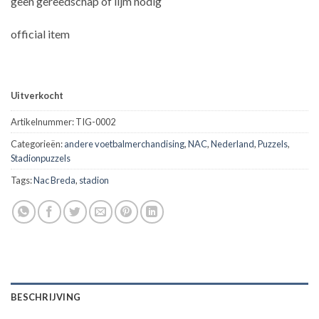
geen gereedschap of lijm nodig
official item
Uitverkocht
Artikelnummer:
TIG-0002
Categorieën:
andere voetbalmerchandising
,
NAC
,
Nederland
,
Puzzels
,
Stadionpuzzels
Tags:
Nac Breda
,
stadion
BESCHRIJVING