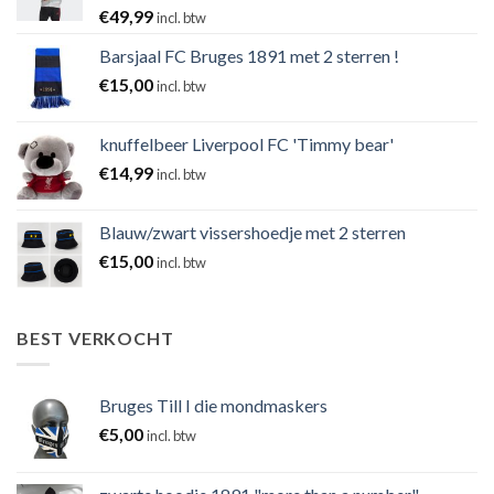
€
49,99
incl. btw
Barsjaal FC Bruges 1891 met 2 sterren !
€
15,00
incl. btw
knuffelbeer Liverpool FC 'Timmy bear'
€
14,99
incl. btw
Blauw/zwart vissershoedje met 2 sterren
€
15,00
incl. btw
BEST VERKOCHT
Bruges Till I die mondmaskers
€
5,00
incl. btw