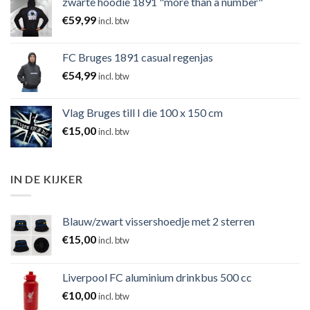
zwarte hoodie 1891 "more than a number"
€
59,99
incl. btw
FC Bruges 1891 casual regenjas
€
54,99
incl. btw
Vlag Bruges till I die 100 x 150 cm
€
15,00
incl. btw
IN DE KIJKER
Blauw/zwart vissershoedje met 2 sterren
€
15,00
incl. btw
Liverpool FC aluminium drinkbus 500 cc
€
10,00
incl. btw