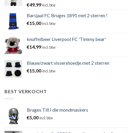
€
49,99
incl. btw
Barsjaal FC Bruges 1891 met 2 sterren !
€
15,00
incl. btw
knuffelbeer Liverpool FC 'Timmy bear'
€
14,99
incl. btw
Blauw/zwart vissershoedje met 2 sterren
€
15,00
incl. btw
BEST VERKOCHT
Bruges Till I die mondmaskers
€
5,00
incl. btw