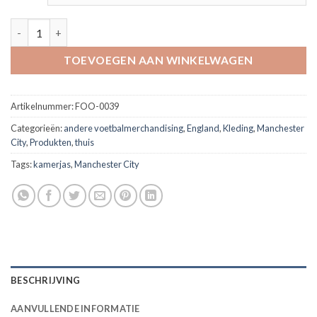
Navyblauwe badjas Manchester City FC aantal
TOEVOEGEN AAN WINKELWAGEN
Artikelnummer:
FOO-0039
Categorieën:
andere voetbalmerchandising
,
England
,
Kleding
,
Manchester
City
,
Produkten
,
thuis
Tags:
kamerjas
,
Manchester City
BESCHRIJVING
AANVULLENDE INFORMATIE