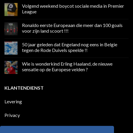
Volgend weekend boycot sociale media in Premier
League
Geen
reacties
Ronaldo eerste Europeaan die meer dan 100 goals
op
Volgend
voor zijn land scoort !!!
weekend
boycot
Geen
sociale
reacties
50 jaar geleden dat Engeland nog eens in Belgie
media
op
in
Ronaldo
tegen de Rode Duivels speelde !!
Premier
eerste
League
Europeaan
Geen
die
reacties
Wie is wonderkind Erling Haaland, de nieuwe
meer
op
dan
50
sensatie op de Europese velden ?
100
jaar
goals
geleden
Geen
voor
dat
reacties
zijn
Engeland
op
KLANTENDIENST
land
nog
Wie
scoort
eens
is
!!!
in
wonderkind
Belgie
Erling
Levering
tegen
Haaland,
de
de
Rode
nieuwe
Duivels
sensatie
Privacy
speelde
op
!!
de
Europese
Disclaimer
velden