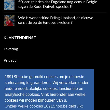
50 jaar geleden dat Engeland nog eens in Belgie
media
op
in
Ronaldo
tegen de Rode Duivels speelde !!
Premier
eerste
League
Europeaan
Geen
die
reacties
Wie is wonderkind Erling Haaland, de nieuwe
meer
op
dan
50
sensatie op de Europese velden ?
100
jaar
goals
geleden
Geen
voor
dat
reacties
zijn
Engeland
op
KLANTENDIENST
land
nog
Wie
scoort
eens
is
!!!
in
wonderkind
Belgie
Erling
Levering
tegen
Haaland,
de
de
Rode
nieuwe
Duivels
sensatie
Privacy
speelde
op
!!
de
Europese
Disclaimer
velden
?
1891Shop.be gebruikt cookies om je de beste
Retourneren
surfervaring te garanderen, Wij verwerken onder
andere noodzakelijke cookies, functionele en
Algemene voorwaarden
analytische cookies. Vink hieronder aan welke
cookies wij mogen bijhouden van u.
Ontdek welke cookies 1891Shop.be gebruikt.