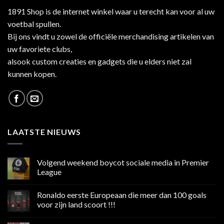
1891 Shop is de internet winkel waar u terecht kan voor al uw
voetbal spullen.
Bij ons vindt u zowel de officiële merchandising artikelen van
uw favoriete clubs,
alsook custom creaties en gadgets die u elders niet zal
kunnen kopen.
LAATSTE NIEUWS
Volgend weekend boycot sociale media in Premier
League
Geen
reacties
Ronaldo eerste Europeaan die meer dan 100 goals
op
Volgend
voor zijn land scoort !!!
weekend
boycot
Geen
sociale
reacties