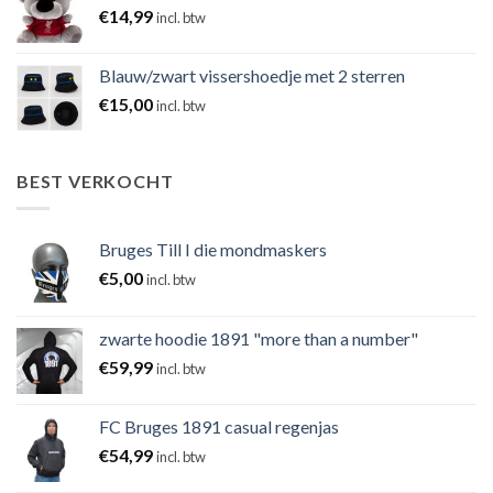
€
14,99
incl. btw
Blauw/zwart vissershoedje met 2 sterren
€
15,00
incl. btw
BEST VERKOCHT
Bruges Till I die mondmaskers
€
5,00
incl. btw
zwarte hoodie 1891 "more than a number"
€
59,99
incl. btw
FC Bruges 1891 casual regenjas
€
54,99
incl. btw