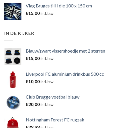
Vlag Bruges till I die 100 x 150 cm
€
15,00
incl. btw
IN DE KIJKER
Blauw/zwart vissershoedje met 2 sterren
€
15,00
incl. btw
Liverpool FC aluminium drinkbus 500 cc
€
10,00
incl. btw
Club Brugge voetbal blauw
€
20,00
incl. btw
Nottingham Forest FC rugzak
€
29,99
incl. btw