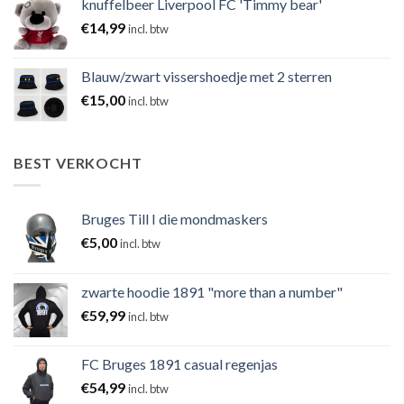
knuffelbeer Liverpool FC 'Timmy bear'
€
14,99
incl. btw
Blauw/zwart vissershoedje met 2 sterren
€
15,00
incl. btw
BEST VERKOCHT
Bruges Till I die mondmaskers
€
5,00
incl. btw
zwarte hoodie 1891 "more than a number"
€
59,99
incl. btw
FC Bruges 1891 casual regenjas
€
54,99
incl. btw