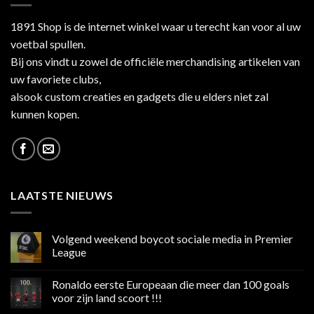
1891 Shop is de internet winkel waar u terecht kan voor al uw
voetbal spullen.
Bij ons vindt u zowel de officiële merchandising artikelen van
uw favoriete clubs,
alsook custom creaties en gadgets die u elders niet zal
kunnen kopen.
LAATSTE NIEUWS
Volgend weekend boycot sociale media in Premier
League
Geen
reacties
Ronaldo eerste Europeaan die meer dan 100 goals
op
Volgend
voor zijn land scoort !!!
weekend
boycot
Geen