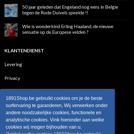
sociale
reacties
50 jaar geleden dat Engeland nog eens in Belgie
media
op
in
Ronaldo
tegen de Rode Duivels speelde !!
Premier
eerste
League
Europeaan
Geen
die
reacties
Wie is wonderkind Erling Haaland, de nieuwe
meer
op
dan
50
sensatie op de Europese velden ?
100
jaar
goals
geleden
Geen
voor
dat
reacties
zijn
Engeland
op
KLANTENDIENST
land
nog
Wie
scoort
eens
is
!!!
in
wonderkind
Belgie
Erling
Levering
tegen
Haaland,
de
de
Rode
nieuwe
Duivels
sensatie
Privacy
speelde
op
!!
de
Europese
Disclaimer
velden
?
1891Shop.be gebruikt cookies om je de beste
Retourneren
surfervaring te garanderen, Wij verwerken onder
andere noodzakelijke cookies, functionele en
Algemene voorwaarden
analytische cookies. Vink hieronder aan welke
cookies wij mogen bijhouden van u.