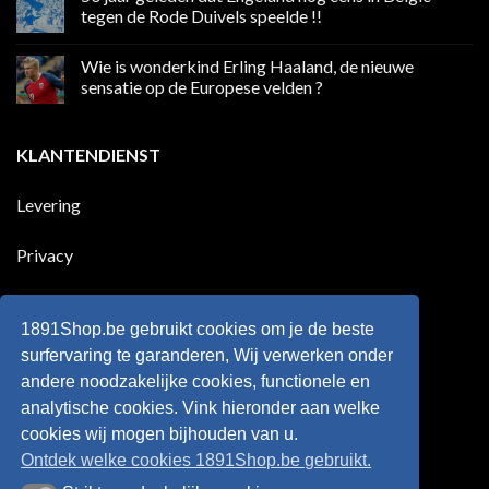
in
Ronaldo
tegen de Rode Duivels speelde !!
Premier
eerste
League
Europeaan
Geen
die
reacties
Wie is wonderkind Erling Haaland, de nieuwe
meer
op
dan
50
sensatie op de Europese velden ?
100
jaar
goals
geleden
Geen
voor
dat
reacties
zijn
Engeland
op
KLANTENDIENST
land
nog
Wie
scoort
eens
is
!!!
in
wonderkind
Belgie
Erling
Levering
tegen
Haaland,
de
de
Rode
nieuwe
Duivels
sensatie
Privacy
speelde
op
!!
de
Europese
Disclaimer
velden
?
1891Shop.be gebruikt cookies om je de beste
Retourneren
surfervaring te garanderen, Wij verwerken onder
andere noodzakelijke cookies, functionele en
Algemene voorwaarden
analytische cookies. Vink hieronder aan welke
cookies wij mogen bijhouden van u.
Ontdek welke cookies 1891Shop.be gebruikt.