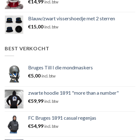
€
14,99
incl. btw
Blauw/zwart vissershoedje met 2 sterren
€
15,00
incl. btw
BEST VERKOCHT
Bruges Till I die mondmaskers
€
5,00
incl. btw
zwarte hoodie 1891 "more than a number"
€
59,99
incl. btw
FC Bruges 1891 casual regenjas
€
54,99
incl. btw