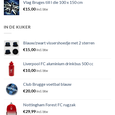
Vlag Bruges till I die 100 x 150 cm
€
15,00
incl. btw
IN DE KIJKER
Blauw/zwart vissershoedje met 2 sterren
€
15,00
incl. btw
Liverpool FC aluminium drinkbus 500 cc
€
10,00
incl. btw
Club Brugge voetbal blauw
€
20,00
incl. btw
Nottingham Forest FC rugzak
€
29,99
incl. btw