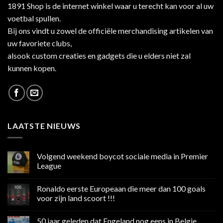
1891 Shop is de internet winkel waar u terecht kan voor al uw
voetbal spullen.
Bij ons vindt u zowel de officiële merchandising artikelen van
uw favoriete clubs,
alsook custom creaties en gadgets die u elders niet zal
kunnen kopen.
LAATSTE NIEUWS
Volgend weekend boycot sociale media in Premier
League
Geen
reacties
Ronaldo eerste Europeaan die meer dan 100 goals
op
Volgend
voor zijn land scoort !!!
weekend
boycot
Geen
sociale
reacties
50 jaar geleden dat Engeland nog eens in Belgie
media
op