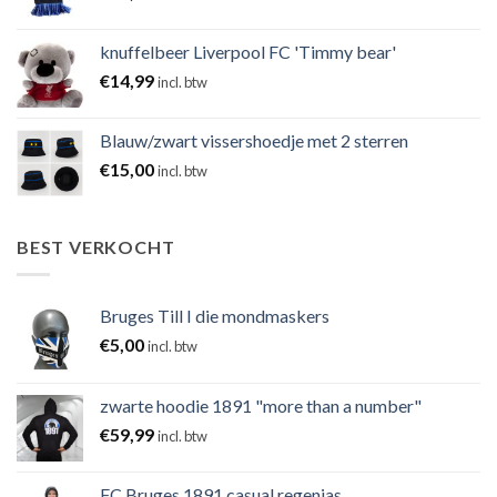
knuffelbeer Liverpool FC 'Timmy bear'
€
14,99
incl. btw
Blauw/zwart vissershoedje met 2 sterren
€
15,00
incl. btw
BEST VERKOCHT
Bruges Till I die mondmaskers
€
5,00
incl. btw
zwarte hoodie 1891 "more than a number"
€
59,99
incl. btw
FC Bruges 1891 casual regenjas