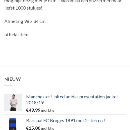
mogelijk bezig met je club. Daarom nu een puzzel met maar
liefst 1000 stukjes!
Afmeting 98 x 34 cm.
official item
NIEUW
Manchester United adidas presentation jacket
2018/19
€
49,99
incl. btw
Barsjaal FC Bruges 1891 met 2 sterren !
€
15,00
incl. btw