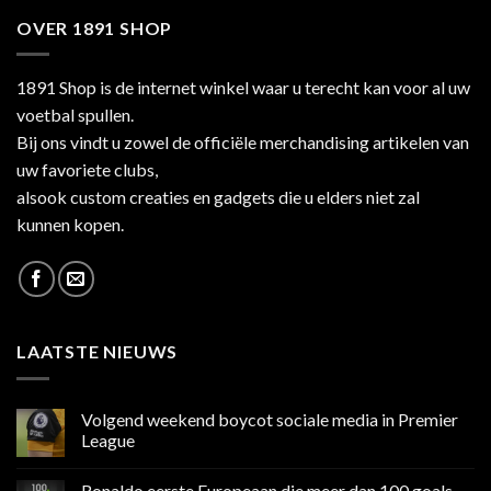
OVER 1891 SHOP
1891 Shop is de internet winkel waar u terecht kan voor al uw
voetbal spullen.
Bij ons vindt u zowel de officiële merchandising artikelen van
uw favoriete clubs,
alsook custom creaties en gadgets die u elders niet zal
kunnen kopen.
LAATSTE NIEUWS
Volgend weekend boycot sociale media in Premier
League
Geen
reacties
Ronaldo eerste Europeaan die meer dan 100 goals
op