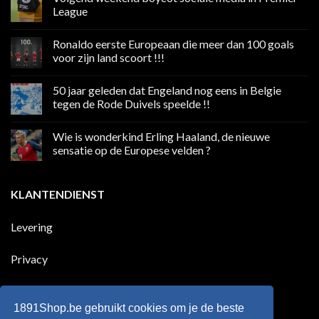
League
Geen
reacties
Ronaldo eerste Europeaan die meer dan 100 goals
op
Volgend
voor zijn land scoort !!!
weekend
boycot
Geen
sociale
reacties
50 jaar geleden dat Engeland nog eens in Belgie
media
op
in
Ronaldo
tegen de Rode Duivels speelde !!
Premier
eerste
League
Europeaan
Geen
die
reacties
Wie is wonderkind Erling Haaland, de nieuwe
meer
op
dan
50
sensatie op de Europese velden ?
100
jaar
goals
geleden
Geen
voor
dat
reacties
zijn
Engeland
op
KLANTENDIENST
land
nog
Wie
scoort
eens
is
!!!
in
wonderkind
Belgie
Erling
Levering
tegen
Haaland,
de
de
Rode
nieuwe
Duivels
sensatie
Privacy
speelde
op
!!
de
Europese
Disclaimer
velden
?
1891Shop.be gebruikt cookies om je de beste