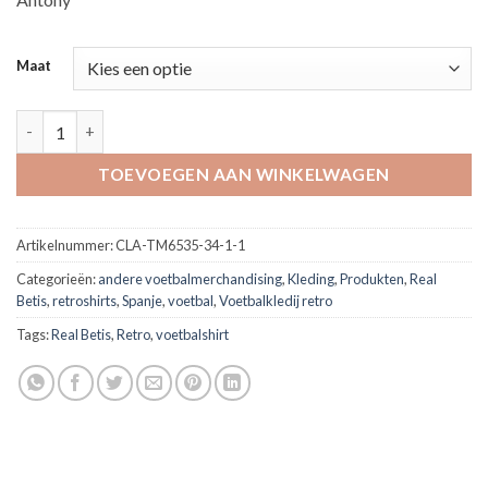
Maat
Real Betis hummel away shirt 2024/25 'Antony' aantal
TOEVOEGEN AAN WINKELWAGEN
Artikelnummer:
CLA-TM6535-34-1-1
Categorieën:
andere voetbalmerchandising
,
Kleding
,
Produkten
,
Real
Betis
,
retroshirts
,
Spanje
,
voetbal
,
Voetbalkledij retro
Tags:
Real Betis
,
Retro
,
voetbalshirt