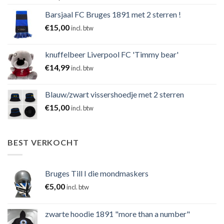
Barsjaal FC Bruges 1891 met 2 sterren !
€
15,00
incl. btw
knuffelbeer Liverpool FC 'Timmy bear'
€
14,99
incl. btw
Blauw/zwart vissershoedje met 2 sterren
€
15,00
incl. btw
BEST VERKOCHT
Bruges Till I die mondmaskers
€
5,00
incl. btw
zwarte hoodie 1891 "more than a number"