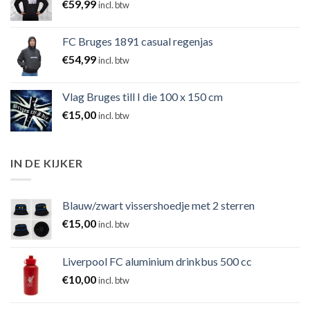
€
59,99
incl. btw
FC Bruges 1891 casual regenjas
€
54,99
incl. btw
Vlag Bruges till I die 100 x 150 cm
€
15,00
incl. btw
IN DE KIJKER
Blauw/zwart vissershoedje met 2 sterren
€
15,00
incl. btw
Liverpool FC aluminium drinkbus 500 cc
€
10,00
incl. btw