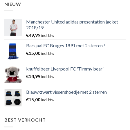
NIEUW
Manchester United adidas presentation jacket
2018/19
€
49,99
incl. btw
Barsjaal FC Bruges 1891 met 2 sterren !
€
15,00
incl. btw
knuffelbeer Liverpool FC 'Timmy bear'
€
14,99
incl. btw
Blauw/zwart vissershoedje met 2 sterren
€
15,00
incl. btw
BEST VERKOCHT