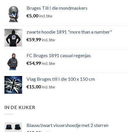
Bruges Till I die mondmaskers
€
5,00
incl. btw
zwarte hoodie 1891 "more than a number"
€
59,99
incl. btw
FC Bruges 1891 casual regenjas
€
54,99
incl. btw
Vlag Bruges till I die 100 x 150 cm
€
15,00
incl. btw
IN DE KIJKER
Blauw/zwart vissershoedje met 2 sterren