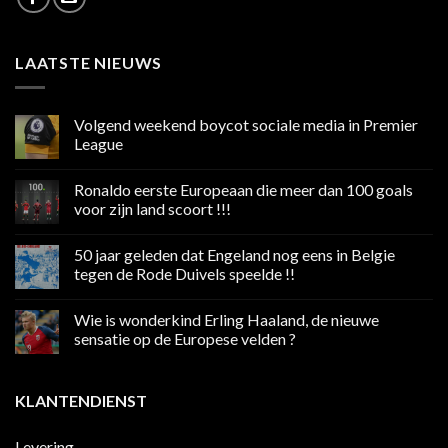
LAATSTE NIEUWS
Volgend weekend boycot sociale media in Premier
League
Geen
reacties
Ronaldo eerste Europeaan die meer dan 100 goals
op
Volgend
voor zijn land scoort !!!
weekend
boycot
Geen
sociale
reacties
50 jaar geleden dat Engeland nog eens in Belgie
media
op
in
Ronaldo
tegen de Rode Duivels speelde !!
Premier
eerste
League
Europeaan
Geen
die
reacties
Wie is wonderkind Erling Haaland, de nieuwe
meer
op
dan
50
sensatie op de Europese velden ?
100
jaar
goals
geleden
Geen
voor
dat
reacties
zijn
Engeland
op
KLANTENDIENST
land
nog
Wie
scoort
eens
is
!!!
in
wonderkind
Belgie
Erling
Levering