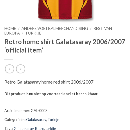
HOME
/
ANDERE VOETBALMERCHANDISING
/
REST VAN
EUROPA
/
TURKIJE
Retro home shirt Galatasaray 2006/2007
‘official item’
Retro Galatasaray home red shirt 2006/2007
Dit product is nu niet op voorraad en niet beschikbaar.
Artikelnummer:
GAL-0003
Categorieën:
Galatasaray
,
Turkije
Tags:
Galatasaray
,
Retro
,
turkije