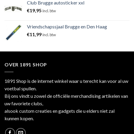
Club Brugge autosticker xxl
€
19,95
incl. btw
Vriendschapssjaal Brugge en Den Haag
€
11,99
incl. btw
OVER 1891 SHOP
1891 Shop is de internet winkel waar u terecht kan voor al uw
voetbal spullen.
Bij ons vindt u zowel de officiële merchandising artikelen van
uw favoriete clubs,
alsook custom creaties en gadgets die u elders niet zal
kunnen kopen.