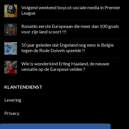
Volgend weekend boycot sociale media in Premier
League
Geen
reacties
Ronaldo eerste Europeaan die meer dan 100 goals
op
Volgend
voor zijn land scoort !!!
weekend
boycot
Geen
sociale
reacties
50 jaar geleden dat Engeland nog eens in Belgie
media
op
in
Ronaldo
tegen de Rode Duivels speelde !!
Premier
eerste
League
Europeaan
Geen
die
reacties
Wie is wonderkind Erling Haaland, de nieuwe
meer
op
dan
50
sensatie op de Europese velden ?
100
jaar
goals
geleden
Geen
voor
dat
reacties
zijn
Engeland
op
KLANTENDIENST
land
nog
Wie
scoort
eens
is
!!!
in
wonderkind
Belgie
Erling
Levering
tegen
Haaland,
de
de
Rode
nieuwe
Duivels
sensatie
Privacy
speelde
op
!!
de
Europese
Disclaimer
velden