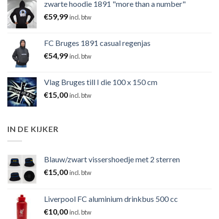
zwarte hoodie 1891 "more than a number"
€
59,99
incl. btw
FC Bruges 1891 casual regenjas
€
54,99
incl. btw
Vlag Bruges till I die 100 x 150 cm
€
15,00
incl. btw
IN DE KIJKER
Blauw/zwart vissershoedje met 2 sterren
€
15,00
incl. btw
Liverpool FC aluminium drinkbus 500 cc
€
10,00
incl. btw