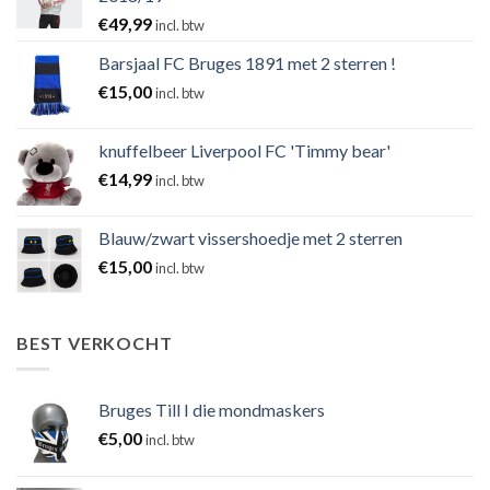
€
49,99
incl. btw
Barsjaal FC Bruges 1891 met 2 sterren !
€
15,00
incl. btw
knuffelbeer Liverpool FC 'Timmy bear'
€
14,99
incl. btw
Blauw/zwart vissershoedje met 2 sterren
€
15,00
incl. btw
BEST VERKOCHT
Bruges Till I die mondmaskers
€
5,00
incl. btw