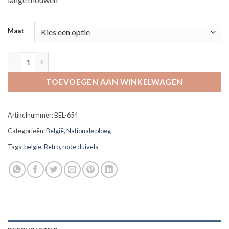
Maat
Retro shirt Belgie 1960's (lange mouwen) 'official item' aantal
TOEVOEGEN AAN WINKELWAGEN
Artikelnummer:
BEL-654
Categorieën:
België
,
Nationale ploeg
Tags:
belgie
,
Retro
,
rode duivels