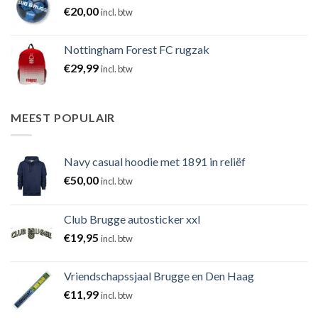
€
20,00
incl. btw
Nottingham Forest FC rugzak
€
29,99
incl. btw
MEEST POPULAIR
Navy casual hoodie met 1891 in reliëf
€
50,00
incl. btw
Club Brugge autosticker xxl
€
19,95
incl. btw
Vriendschapssjaal Brugge en Den Haag
€
11,99
incl. btw