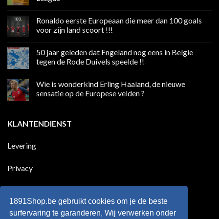
Geen
reacties
Ronaldo eerste Europeaan die meer dan 100 goals
op
Volgend
voor zijn land scoort !!!
weekend
boycot
Geen
sociale
reacties
50 jaar geleden dat Engeland nog eens in Belgie
media
op
in
Ronaldo
tegen de Rode Duivels speelde !!
Premier
eerste
League
Europeaan
Geen
die
reacties
Wie is wonderkind Erling Haaland, de nieuwe
meer
op
dan
50
sensatie op de Europese velden ?
100
jaar
goals
geleden
Geen
voor
dat
reacties
zijn
Engeland
op
KLANTENDIENST
land
nog
Wie
scoort
eens
is
!!!
in
wonderkind
Belgie
Erling
Levering
tegen
Haaland,
de
de
Rode
nieuwe
Duivels
sensatie
Privacy
speelde
op
!!
de
Europese
Disclaimer
velden
?
1891Shop.be gebruikt cookies om je de beste
Retourneren
surfervaring te garanderen, Wij verwerken onder