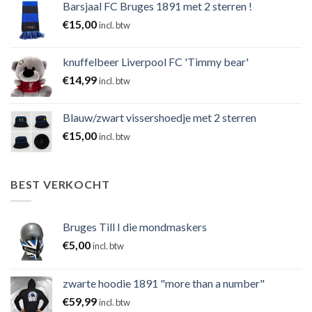
Barsjaal FC Bruges 1891 met 2 sterren !
€
15,00
incl. btw
knuffelbeer Liverpool FC 'Timmy bear'
€
14,99
incl. btw
Blauw/zwart vissershoedje met 2 sterren
€
15,00
incl. btw
BEST VERKOCHT
Bruges Till I die mondmaskers
€
5,00
incl. btw
zwarte hoodie 1891 "more than a number"
€
59,99
incl. btw