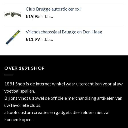
Club Brugge autosticker xxl
€
19,95
incl. btw
Vriendschapssjaal Brugge en Den Haag
€
11,99
incl. btw
OVER 1891 SHOP
1891 Shop is de internet winkel waar u terecht kan voor al uw
voetbal spullen.
Bij ons vindt u zowel de officiële merchandising artikelen van
uw favoriete clubs,
alsook custom creaties en gadgets die u elders niet zal
kunnen kopen.