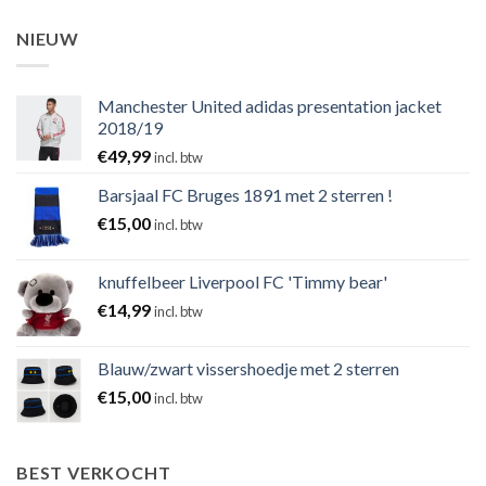
NIEUW
Manchester United adidas presentation jacket
2018/19
€
49,99
incl. btw
Barsjaal FC Bruges 1891 met 2 sterren !
€
15,00
incl. btw
knuffelbeer Liverpool FC 'Timmy bear'
€
14,99
incl. btw
Blauw/zwart vissershoedje met 2 sterren
€
15,00
incl. btw
BEST VERKOCHT