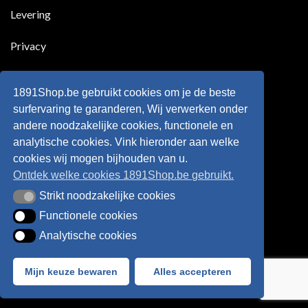
Belgie
Erling
Levering
tegen
Haaland,
de
de
Rode
nieuwe
Duivels
sensatie
Privacy
speelde
op
!!
de
Europese
Disclaimer
velden
?
1891Shop.be gebruikt cookies om je de beste
Retourneren
surfervaring te garanderen, Wij verwerken onder
andere noodzakelijke cookies, functionele en
Algemene voorwaarden
analytische cookies. Vink hieronder aan welke
cookies wij mogen bijhouden van u.
Ontdek welke cookies 1891Shop.be gebruikt.
Strikt noodzakelijke cookies
Strikt noodzakelijke cookies
Functionele cookies
Functionele cookies
Analytische cookies
Analytische cookies
Bancontact
Visa
IDeal
Sofort
Mijn keuze bewaren
Alles accepteren
Webshop created by
HappyWebsites
© 2026