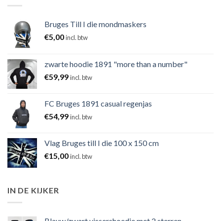
Bruges Till I die mondmaskers
€
5,00
incl. btw
zwarte hoodie 1891 "more than a number"
€
59,99
incl. btw
FC Bruges 1891 casual regenjas
€
54,99
incl. btw
Vlag Bruges till I die 100 x 150 cm
€
15,00
incl. btw
IN DE KIJKER
Blauw/zwart vissershoedje met 2 sterren