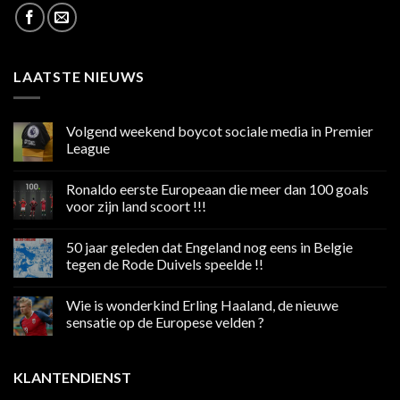
LAATSTE NIEUWS
Volgend weekend boycot sociale media in Premier
League
Geen
reacties
Ronaldo eerste Europeaan die meer dan 100 goals
op
Volgend
voor zijn land scoort !!!
weekend
boycot
Geen
sociale
reacties
50 jaar geleden dat Engeland nog eens in Belgie
media
op
in
Ronaldo
tegen de Rode Duivels speelde !!
Premier
eerste
League
Europeaan
Geen
die
reacties
Wie is wonderkind Erling Haaland, de nieuwe
meer
op
dan
50
sensatie op de Europese velden ?
100
jaar
goals
geleden
Geen
voor
dat
reacties
zijn
Engeland
op
KLANTENDIENST
land
nog
Wie
scoort
eens
is
!!!
in
wonderkind