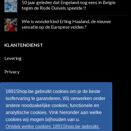
50 jaar geleden dat Engeland nog eens in Belgie
media
op
in
Ronaldo
tegen de Rode Duivels speelde !!
Premier
eerste
League
Europeaan
Geen
die
reacties
Wie is wonderkind Erling Haaland, de nieuwe
meer
op
dan
50
sensatie op de Europese velden ?
100
jaar
goals
geleden
Geen
voor
dat
reacties
zijn
Engeland
op
KLANTENDIENST
land
nog
Wie
scoort
eens
is
!!!
in
wonderkind
Belgie
Erling
Levering
tegen
Haaland,
de
de
Rode
nieuwe
Duivels
sensatie
Privacy
speelde
op
!!
de
Europese
Disclaimer
velden
?
1891Shop.be gebruikt cookies om je de beste
Retourneren
surfervaring te garanderen, Wij verwerken onder
andere noodzakelijke cookies, functionele en
Algemene voorwaarden
analytische cookies. Vink hieronder aan welke
cookies wij mogen bijhouden van u.
Ontdek welke cookies 1891Shop.be gebruikt.