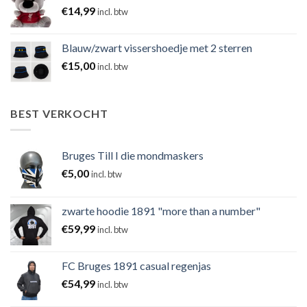
€
14,99
incl. btw
Blauw/zwart vissershoedje met 2 sterren
€
15,00
incl. btw
BEST VERKOCHT
Bruges Till I die mondmaskers
€
5,00
incl. btw
zwarte hoodie 1891 "more than a number"
€
59,99
incl. btw
FC Bruges 1891 casual regenjas
€
54,99
incl. btw