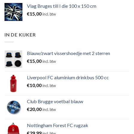
Vlag Bruges till I die 100 x 150 cm
€
15,00
incl. btw
IN DE KIJKER
Blauw/zwart vissershoedje met 2 sterren
€
15,00
incl. btw
Liverpool FC aluminium drinkbus 500 cc
€
10,00
incl. btw
Club Brugge voetbal blauw
€
20,00
incl. btw
Nottingham Forest FC rugzak
€
29,99
incl. btw