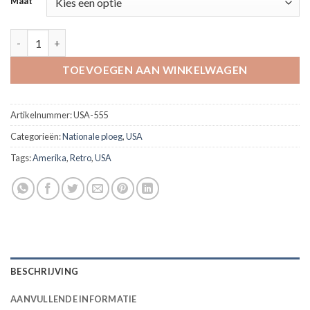
Maat
Retro shirt USA 1934 'official item' aantal
TOEVOEGEN AAN WINKELWAGEN
Artikelnummer:
USA-555
Categorieën:
Nationale ploeg
,
USA
Tags:
Amerika
,
Retro
,
USA
BESCHRIJVING
AANVULLENDE INFORMATIE