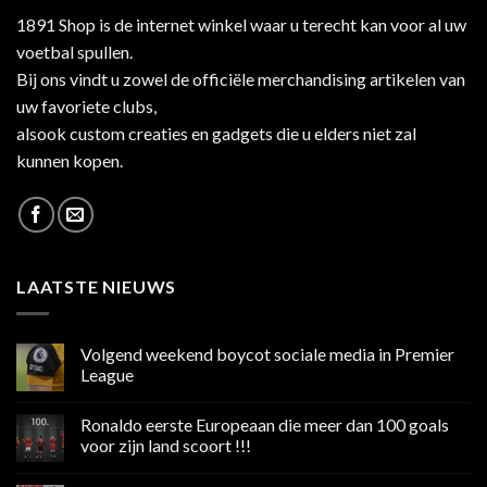
1891 Shop is de internet winkel waar u terecht kan voor al uw
voetbal spullen.
Bij ons vindt u zowel de officiële merchandising artikelen van
uw favoriete clubs,
alsook custom creaties en gadgets die u elders niet zal
kunnen kopen.
LAATSTE NIEUWS
Volgend weekend boycot sociale media in Premier
League
Geen
reacties
Ronaldo eerste Europeaan die meer dan 100 goals
op
Volgend
voor zijn land scoort !!!
weekend
boycot
Geen
sociale
reacties